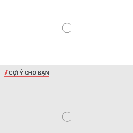
GỢI Ý CHO BẠN