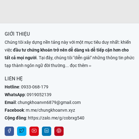
GIỚI THIỆU
Chúng tôi xây dựng nền tảng này với một mục tiêu duy nhất: khiến
việc
đầu tư chứng khoán trở nên dễ dàng và dễ tiếp cận hơn cho
tất cả mọi người
. Tại đây, chúng tôi "diễn giải" những thông tin phức
tạp thành ngôn ngữ đời thường
... đọc thêm ››
LIÊN HỆ
Hotline
:
0933-068-179
WhatsApp
:
0919052139
Email
:
chungkhoanvn6879@gmail.com
Facebook
:
m.me/chungkhoanvn.xyz
Cộng đồng
:
https://zalo.me/g/cobrxg540