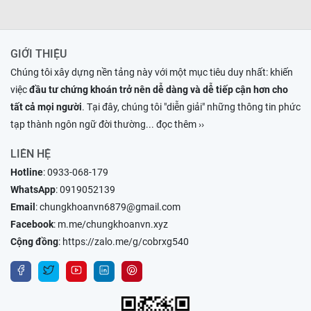
GIỚI THIỆU
Chúng tôi xây dựng nền tảng này với một mục tiêu duy nhất: khiến
việc
đầu tư chứng khoán trở nên dễ dàng và dễ tiếp cận hơn cho
tất cả mọi người
. Tại đây, chúng tôi "diễn giải" những thông tin phức
tạp thành ngôn ngữ đời thường
... đọc thêm ››
LIÊN HỆ
Hotline
:
0933-068-179
WhatsApp
:
0919052139
Email
:
chungkhoanvn6879@gmail.com
Facebook
:
m.me/chungkhoanvn.xyz
Cộng đồng
:
https://zalo.me/g/cobrxg540