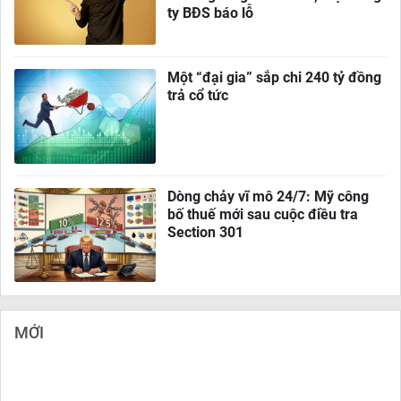
ty BĐS báo lỗ
Một “đại gia” sắp chi 240 tỷ đồng
trả cổ tức
Dòng chảy vĩ mô 24/7: Mỹ công
bố thuế mới sau cuộc điều tra
Section 301
MỚI