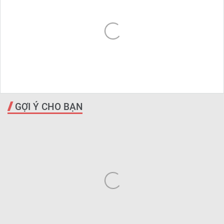
GỢI Ý CHO BẠN