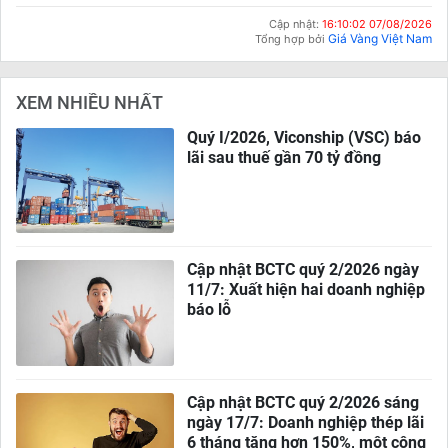
Cập nhật:
16:10:02 07/08/2026
Giá Vàng Việt Nam
Tổng hợp bởi
XEM NHIỀU NHẤT
Quý I/2026, Viconship (VSC) báo
lãi sau thuế gần 70 tỷ đồng
Cập nhật BCTC quý 2/2026 ngày
11/7: Xuất hiện hai doanh nghiệp
báo lỗ
Cập nhật BCTC quý 2/2026 sáng
ngày 17/7: Doanh nghiệp thép lãi
6 tháng tăng hơn 150%, một công