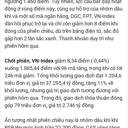
ngưỡng 1.860 điểm. Tuy nhiên, lực cầu bắt đáy hoạt
động ở vùng điểm này, cùng sự hỗ trợ của nhóm dầu
khí và một số mã ngân hàng, DGC, FPT, VN-Index
dần hồi phục trở lại và chỉ còn giảm hơn 8 điểm khi
đóng cửa phiên chiều, dù trên bảng điện tử, sắc đỏ
gấp hơn 2 lần sắc xanh. Thanh khoản duy trì như
phiên hôm qua.
Chốt phiên, VN-Index
giảm 8,34 điểm (-0,44%)
xuống 1.885,44 điểm với 96 mã tăng, trong khi có tới
246 mã giảm. Tổng khối lượng giao dịch đạt 1.204,6
triệu đơn vị, giá trị 37.295,4 tỷ đồng, tăng 11% về
khối lượng, nhưng giá trị giao dịch tương đương với
phiên hôm qua. Trong đó, giao dịch thỏa thuận đóng
góp 79 triệu đơn vị, giá trị 2.746 tỷ đồng.
Ấn tượng nhất phiên chiều nay là nhóm dầu khí khi
BSR lên mức kịch trần 22.200 đồng, GAS cũng tăng