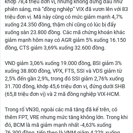
khớp 78,4 triệu đơn vị, nhưng không đứng đầu như
phiên sáng, mà “đồng nghiệp” VIX đã vươn lên với 83
triệu đơn vị. Mã này cũng có mức giảm mạnh 4,7%
xuống 24.350 đồng, thậm chí cũng có lúc bị đẩy
xuống sàn 23.800 đồng. Các mã chứng khoán khác
giảm mạnh hôm nay có AGR giảm 5% xuống 16.150
đồng, CTS giảm 3,69% xuống 32.600 đồng.
VND giảm 3,06% xuống 19.000 đồng, BSI giảm 3%
xuống 38.800 đồng, VPX, FTS, SSI và VDS giảm từ
2,5% đến gần 2,9%, trong đó SSI giảm 2,76% xuống
31.700 đồng, khớp 45,6 triệu đơn vị, đứng dưới SHB
(65,8 triệu đơn vị) và 2 mã đồng nghiệp VIX-HCM.
Trong rổ VN30, ngoài các mã tăng đã kể trên, có
thêm FPT, VRE nhưng mức tăng không lớn. Trong khi
đó, BCM là mã giảm mạnh nhất -4,63% xuống
76.300 đồng, tiếp theo là VNM giảm 4,22% xuống