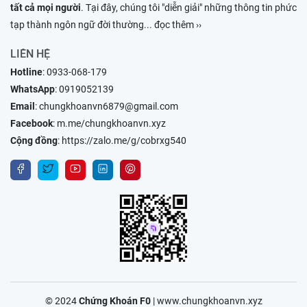
tất cả mọi người
. Tại đây, chúng tôi "diễn giải" những thông tin phức
tạp thành ngôn ngữ đời thường
... đọc thêm ››
LIÊN HỆ
Hotline
:
0933-068-179
WhatsApp
:
0919052139
Email
:
chungkhoanvn6879@gmail.com
Facebook
:
m.me/chungkhoanvn.xyz
Cộng đồng
:
https://zalo.me/g/cobrxg540
© 2024
Chứng Khoán F0
|
www.chungkhoanvn.xyz