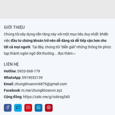
GIỚI THIỆU
Chúng tôi xây dựng nền tảng này với một mục tiêu duy nhất: khiến
việc
đầu tư chứng khoán trở nên dễ dàng và dễ tiếp cận hơn cho
tất cả mọi người
. Tại đây, chúng tôi "diễn giải" những thông tin phức
tạp thành ngôn ngữ đời thường
... đọc thêm ››
LIÊN HỆ
Hotline
:
0933-068-179
WhatsApp
:
0919052139
Email
:
chungkhoanvn6879@gmail.com
Facebook
:
m.me/chungkhoanvn.xyz
Cộng đồng
:
https://zalo.me/g/cobrxg540