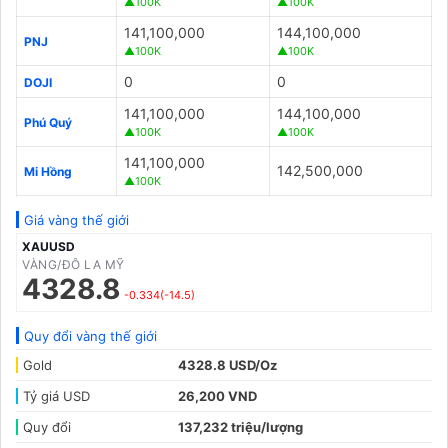
▲100K
▲100K
141,100,000
144,100,000
PNJ
▲100K
▲100K
0
0
DOJI
141,100,000
144,100,000
Phú Quý
▲100K
▲100K
141,100,000
142,500,000
Mi Hồng
▲100K
Giá vàng thế giới
XAUUSD
VÀNG/ĐÔ LA MỸ
4328.8
-0.334(-14.5)
Quy đổi vàng thế giới
Gold
4328.8 USD/Oz
Tỷ giá USD
26,200 VND
Quy đổi
137,232 triệu/lượng