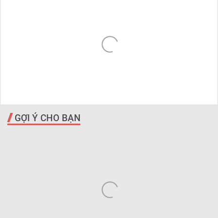
GỢI Ý CHO BẠN