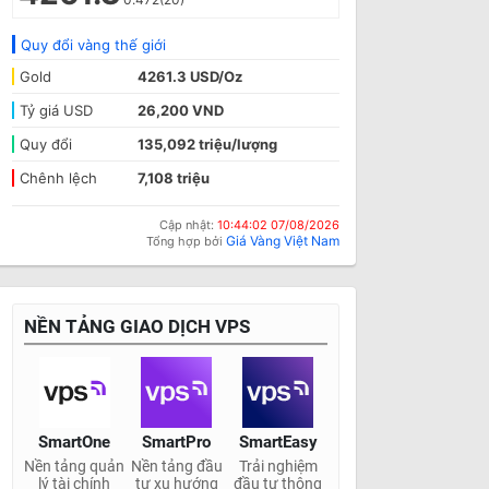
Quy đổi vàng thế giới
Gold
4261.3 USD/Oz
Tỷ giá USD
26,200 VND
Quy đổi
135,092 triệu/lượng
Chênh lệch
7,108 triệu
Cập nhật:
10:44:02 07/08/2026
Giá Vàng Việt Nam
Tổng hợp bởi
NỀN TẢNG GIAO DỊCH VPS
SmartOne
SmartPro
SmartEasy
Nền tảng quản
Nền tảng đầu
Trải nghiệm
lý tài chính
tư xu hướng
đầu tư thông