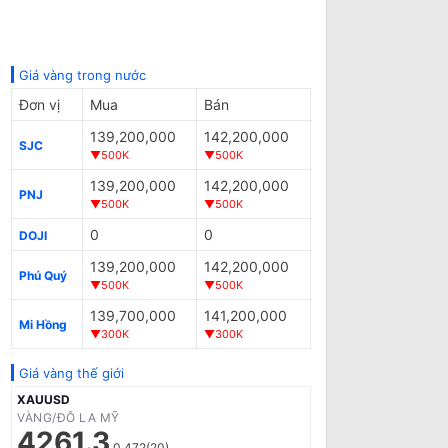
Giá vàng trong nước
Đơn vị
Mua
Bán
139,200,000
142,200,000
SJC
▼500K
▼500K
139,200,000
142,200,000
PNJ
▼500K
▼500K
0
0
DOJI
139,200,000
142,200,000
Phú Quý
▼500K
▼500K
139,700,000
141,200,000
Mi Hồng
▼300K
▼300K
Giá vàng thế giới
XAUUSD
VÀNG/ĐÔ LA MỸ
4261.3
0.472(20)