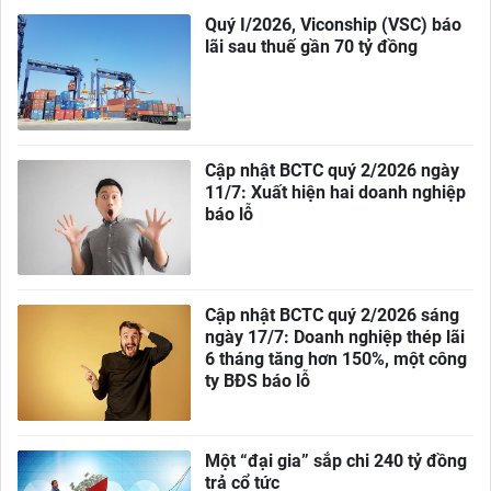
Quý I/2026, Viconship (VSC) báo
lãi sau thuế gần 70 tỷ đồng
Cập nhật BCTC quý 2/2026 ngày
11/7: Xuất hiện hai doanh nghiệp
báo lỗ
Cập nhật BCTC quý 2/2026 sáng
ngày 17/7: Doanh nghiệp thép lãi
6 tháng tăng hơn 150%, một công
ty BĐS báo lỗ
Một “đại gia” sắp chi 240 tỷ đồng
trả cổ tức