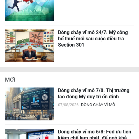
Dòng chảy vĩ mô 24/7: Mỹ công
bố thuế mới sau cuộc điều tra
Section 301
MỚI
Dòng chảy vĩ mô 7/8: Thị trường
lao động Mỹ duy trì ổn định
07/08/2026
DÒNG CHẢY VĨ MÔ
Dòng chảy vĩ mô 6/8: Fed ưu tiên
kiềm chế lạm phát, để ngỏ khả