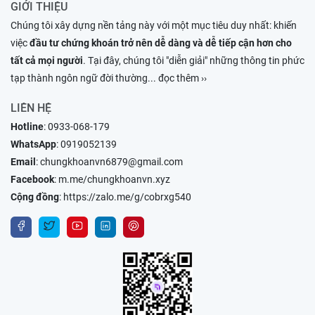
GIỚI THIỆU
Chúng tôi xây dựng nền tảng này với một mục tiêu duy nhất: khiến
việc
đầu tư chứng khoán trở nên dễ dàng và dễ tiếp cận hơn cho
tất cả mọi người
. Tại đây, chúng tôi "diễn giải" những thông tin phức
tạp thành ngôn ngữ đời thường
... đọc thêm ››
LIÊN HỆ
Hotline
:
0933-068-179
WhatsApp
:
0919052139
Email
:
chungkhoanvn6879@gmail.com
Facebook
:
m.me/chungkhoanvn.xyz
Cộng đồng
:
https://zalo.me/g/cobrxg540