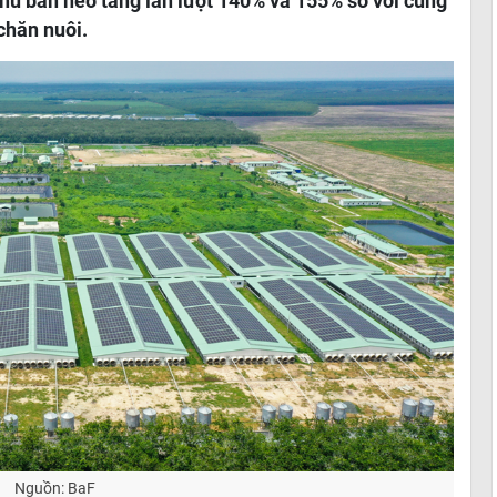
thu bán heo tăng lần lượt 140% và 155% so với cùng
chăn nuôi.
Nguồn: BaF