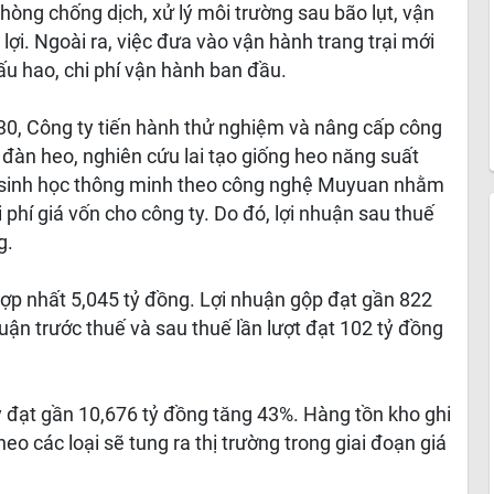
hòng chống dịch, xử lý môi trường sau bão lụt, vận
 lợi. Ngoài ra, việc đưa vào vận hành trang trại mới
hấu hao, chi phí vận hành ban đầu.
0, Công ty tiến hành thử nghiệm và nâng cấp công
đàn heo, nghiên cứu lai tạo giống heo năng suất
n sinh học thông minh theo công nghệ Muyuan nhằm
phí giá vốn cho công ty. Do đó, lợi nhuận sau thuế
g.
ợp nhất 5,045 tỷ đồng. Lợi nhuận gộp đạt gần 822
uận trước thuế và sau thuế lần lượt đạt 102 tỷ đồng
y đạt gần 10,676 tỷ đồng tăng 43%. Hàng tồn kho ghi
 các loại sẽ tung ra thị trường trong giai đoạn giá