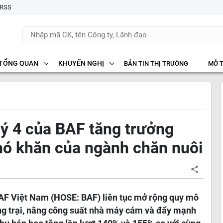
RSS
TỔNG QUAN
KHUYẾN NGHỊ
BẢN TIN THỊ TRƯỜNG
MỞ 
ý 4 của BAF tăng trưởng
hó khăn của ngành chăn nuôi
F Việt Nam (HOSE: BAF) liên tục mở rộng quy mô
ng trại, nâng công suất nhà máy cám và đẩy mạnh