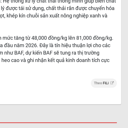
: Hệ thống xử lý chất thải thông minh giúp biến chất
 lý được tái sử dụng, chất thải rắn được chuyển hóa
ọt, khép kín chuỗi sản xuất nông nghiệp xanh và
ận mức tăng từ 48,000 đồng/kg lên 81,000 đồng/kg.
ửa đầu năm 2026. Đây là tín hiệu thuận lợi cho các
n như BAF, dự kiến BAF sẽ tung ra thị trường
 heo cao và ghi nhận kết quả kinh doanh tích cực
Theo
FiLi