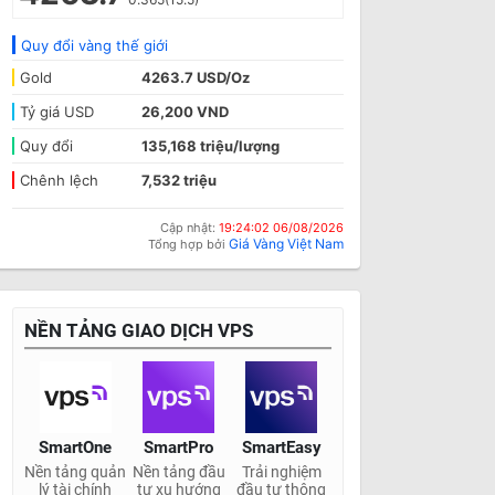
Quy đổi vàng thế giới
Gold
4263.7 USD/Oz
Tỷ giá USD
26,200 VND
Quy đổi
135,168 triệu/lượng
Chênh lệch
7,532 triệu
Cập nhật:
19:24:02 06/08/2026
Giá Vàng Việt Nam
Tổng hợp bởi
NỀN TẢNG GIAO DỊCH VPS
SmartOne
SmartPro
SmartEasy
Nền tảng quản
Nền tảng đầu
Trải nghiệm
lý tài chính
tư xu hướng
đầu tư thông