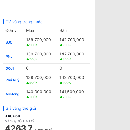
Giá vàng trong nước
Đơn vị
Mua
Bán
139,700,000
142,700,000
SJC
▲900K
▲900K
139,700,000
142,700,000
PNJ
▲900K
▲900K
0
0
DOJI
139,700,000
142,700,000
Phú Quý
▲900K
▲900K
140,000,000
141,500,000
Mi Hồng
▲500K
▲200K
Giá vàng thế giới
XAUUSD
VÀNG/ĐÔ LA MỸ
4263.7
0.365(15.5)