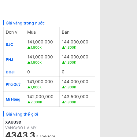
Giá vàng trong nước
Đơn vị
Mua
Bán
141,000,000
144,000,000
SJC
▲1,800K
▲1,800K
141,000,000
144,000,000
PNJ
▲1,800K
▲1,800K
0
0
DOJI
141,000,000
144,000,000
Phú Quý
▲1,800K
▲1,800K
142,000,000
143,500,000
Mi Hồng
▲2,000K
▲1,800K
Giá vàng thế giới
XAUUSD
VÀNG/ĐÔ LA MỸ
4343.3
2.406(102)