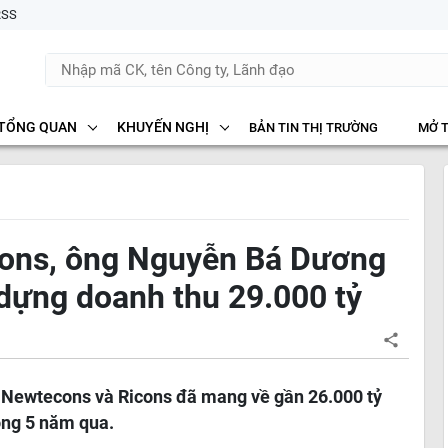
RSS
TỔNG QUAN
KHUYẾN NGHỊ
BẢN TIN THỊ TRƯỜNG
MỞ 
cons, ông Nguyễn Bá Dương
dựng doanh thu 29.000 tỷ
, Newtecons và Ricons đã mang về gần 26.000 tỷ
òng 5 năm qua.