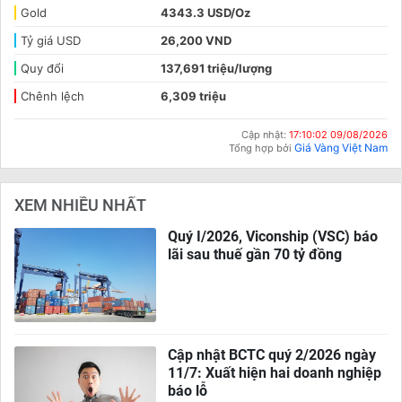
Gold
4343.3 USD/Oz
Tỷ giá USD
26,200 VND
Quy đổi
137,691 triệu/lượng
Chênh lệch
6,309 triệu
Cập nhật:
17:10:02 09/08/2026
Giá Vàng Việt Nam
Tổng hợp bởi
XEM NHIỀU NHẤT
Quý I/2026, Viconship (VSC) báo
lãi sau thuế gần 70 tỷ đồng
Cập nhật BCTC quý 2/2026 ngày
11/7: Xuất hiện hai doanh nghiệp
báo lỗ