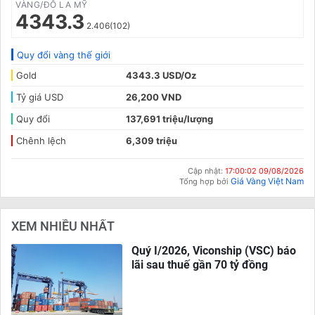
VÀNG/ĐÔ LA MỸ
4343.3
2.406(102)
Quy đổi vàng thế giới
Gold
4343.3 USD/Oz
Tỷ giá USD
26,200 VND
Quy đổi
137,691 triệu/lượng
Chênh lệch
6,309 triệu
Cập nhật:
17:00:02 09/08/2026
Giá Vàng Việt Nam
Tổng hợp bởi
XEM NHIỀU NHẤT
Quý I/2026, Viconship (VSC) báo
lãi sau thuế gần 70 tỷ đồng