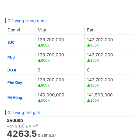
Giá vàng trong nước
Đơn vị
Mua
Bán
139,700,000
142,700,000
SJC
▲900K
▲900K
139,700,000
142,700,000
PNJ
▲900K
▲900K
0
0
DOJI
139,700,000
142,700,000
Phú Quý
▲900K
▲900K
140,000,000
141,500,000
Mi Hồng
▲500K
▲200K
Giá vàng thế giới
XAUUSD
VÀNG/ĐÔ LA MỸ
4263.5
0.36(15.3)