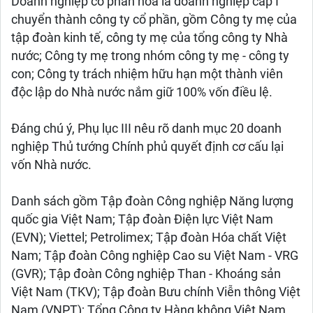
Doanh nghiệp cổ phần hóa là doanh nghiệp cấp I
chuyển thành công ty cổ phần, gồm Công ty mẹ của
tập đoàn kinh tế, công ty mẹ của tổng công ty Nhà
nước; Công ty mẹ trong nhóm công ty mẹ - công ty
con; Công ty trách nhiệm hữu hạn một thành viên
độc lập do Nhà nước nắm giữ 100% vốn điều lệ.
Đáng chú ý, Phụ lục III nêu rõ danh mục 20 doanh
nghiệp Thủ tướng Chính phủ quyết định cơ cấu lại
vốn Nhà nước.
Danh sách gồm Tập đoàn Công nghiệp Năng lượng
quốc gia Việt Nam; Tập đoàn Điện lực Việt Nam
(EVN); Viettel; Petrolimex; Tập đoàn Hóa chất Việt
Nam; Tập đoàn Công nghiệp Cao su Việt Nam - VRG
(GVR); Tập đoàn Công nghiệp Than - Khoáng sản
Việt Nam (TKV); Tập đoàn Bưu chính Viễn thông Việt
Nam (VNPT); Tổng Công ty Hàng không Việt Nam