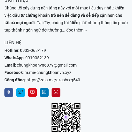
GIỚI THIỆU
Chúng tôi xây dựng nền tảng này với một mục tiêu duy nhất: khiến
việc
đầu tư chứng khoán trở nên dễ dàng và dễ tiếp cận hơn cho
tất cả mọi người
. Tại đây, chúng tôi "diễn giải" những thông tin phức
tạp thành ngôn ngữ đời thường
... đọc thêm ››
LIÊN HỆ
Hotline
:
0933-068-179
WhatsApp
:
0919052139
Email
:
chungkhoanvn6879@gmail.com
Facebook
:
m.me/chungkhoanvn.xyz
Cộng đồng
:
https://zalo.me/g/cobrxg540