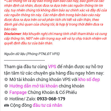
* Các thông tin và dự báo trong bản báo cáo này, bao gồm cả các
nhận định cá nhân, được đưa ra dựa trên các nguồn thông tin tin
cậy, tuy nhiên chúng tôi không đảm bảo sự chính xác và đầy đủ của
các nguồn thông tin này. Các nhận định trong bản báo cáo này
được đưa ra dựa trên cơ sở phân tích chi tiết và cẩn thận, theo
đánh giá chủ quan của chúng tôi, là hợp lý trong thời điểm đưa ra
báo cáo.
Disclaimer
: Mọi khuyến nghị chỉ mang tính chất tham khảo và cung
cấp thông tin, NĐT nên cẩn trọng suy xét và tự chịu trách nhiệm với
quyết định đầu tư của bản thân.
Nguồn dữ liệu (Phòng PTNLĐT VPS)
---------------------------------
Tham gia đầu tư cùng
VPS
để nhận được sự hỗ trợ
tận tâm từ các chuyên gia hàng đầu ngay hôm nay:
💢 Mở tài khoản chứng khoán VPS với
kho số đẹp
💢
Hướng dẫn
mở tài khoản
chứng khoán
💢
Fanpage
Chứng Khoán & Cổ Phiếu
💢 Hotline/ Zalo:
0933-068-179
👪 Cộng đồng
đầu tư cá nhân