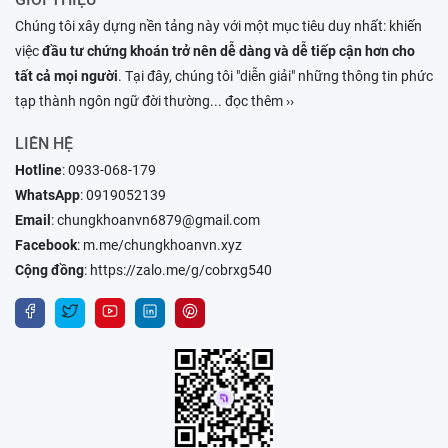
Chúng tôi xây dựng nền tảng này với một mục tiêu duy nhất: khiến
việc
đầu tư chứng khoán trở nên dễ dàng và dễ tiếp cận hơn cho
tất cả mọi người
. Tại đây, chúng tôi "diễn giải" những thông tin phức
tạp thành ngôn ngữ đời thường
... đọc thêm ››
LIÊN HỆ
Hotline
:
0933-068-179
WhatsApp
:
0919052139
Email
:
chungkhoanvn6879@gmail.com
Facebook
:
m.me/chungkhoanvn.xyz
Cộng đồng
:
https://zalo.me/g/cobrxg540