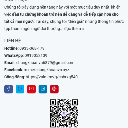
Chúng tôi xây dựng nền tảng này với một mục tiêu duy nhất: khiến
việc
đầu tư chứng khoán trở nên dễ dàng và dễ tiếp cận hơn cho
tất cả mọi người
. Tại đây, chúng tôi "diễn giải" những thông tin phức
tạp thành ngôn ngữ đời thường
... đọc thêm ››
LIÊN HỆ
Hotline
:
0933-068-179
WhatsApp
:
0919052139
Email
:
chungkhoanvn6879@gmail.com
Facebook
:
m.me/chungkhoanvn.xyz
Cộng đồng
:
https://zalo.me/g/cobrxg540