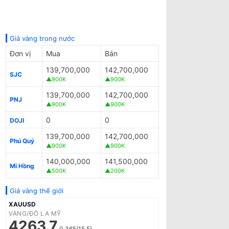
Giá vàng trong nước
Đơn vị
Mua
Bán
139,700,000
142,700,000
SJC
▲900K
▲900K
139,700,000
142,700,000
PNJ
▲900K
▲900K
0
0
DOJI
139,700,000
142,700,000
Phú Quý
▲900K
▲900K
140,000,000
141,500,000
Mi Hồng
▲500K
▲200K
Giá vàng thế giới
XAUUSD
VÀNG/ĐÔ LA MỸ
4263.7
0.365(15.5)