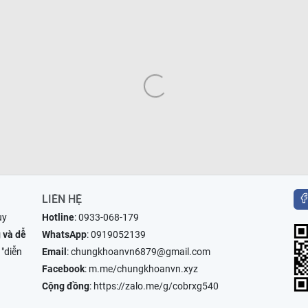
LIÊN HỆ
uy
Hotline
:
0933-068-179
 và dễ
WhatsApp
:
0919052139
 "diễn
Email
:
chungkhoanvn6879@gmail.com
Facebook
:
m.me/chungkhoanvn.xyz
Cộng đồng
:
https://zalo.me/g/cobrxg540