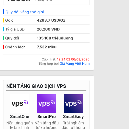
Quy đổi vàng thế giới
Gold
4263.7 USD/Oz
Tỷ giá USD
26,200 VND
Quy đổi
135,168 triệu/lượng
Chênh lệch
7,532 triệu
Cập nhật:
19:24:02 06/08/2026
Giá Vàng Việt Nam
Tổng hợp bởi
NỀN TẢNG GIAO DỊCH VPS
SmartOne
SmartPro
SmartEasy
Nền tảng quản
Nền tảng đầu
Trải nghiệm
lý tài chính
tư xu hướng
đầu tư thông