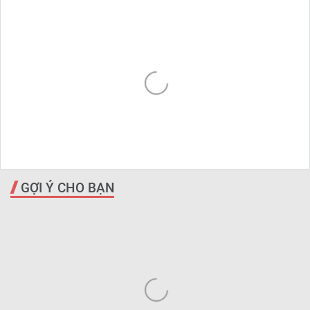
GỢI Ý CHO BẠN