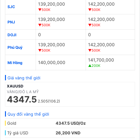
139,200,000
142,200,000
SJC
▼500K
▼500K
139,200,000
142,200,000
PNJ
▼500K
▼500K
0
0
DOJI
139,200,000
142,200,000
Phú Quý
▼500K
▼500K
141,700,000
140,000,000
Mi Hồng
▲200K
Giá vàng thế giới
XAUUSD
VÀNG/ĐÔ LA MỸ
4347.5
2.505(106.2)
Quy đổi vàng thế giới
Gold
4347.5 USD/Oz
Tỷ giá USD
26,200 VND