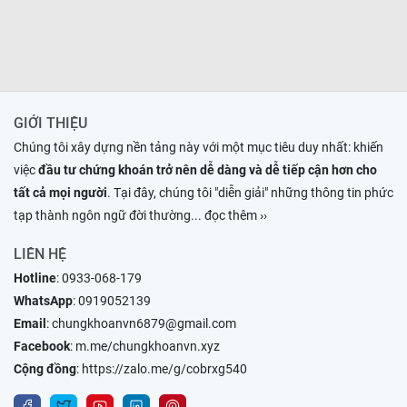
GIỚI THIỆU
Chúng tôi xây dựng nền tảng này với một mục tiêu duy nhất: khiến
việc
đầu tư chứng khoán trở nên dễ dàng và dễ tiếp cận hơn cho
tất cả mọi người
. Tại đây, chúng tôi "diễn giải" những thông tin phức
tạp thành ngôn ngữ đời thường
... đọc thêm ››
LIÊN HỆ
Hotline
:
0933-068-179
WhatsApp
:
0919052139
Email
:
chungkhoanvn6879@gmail.com
Facebook
:
m.me/chungkhoanvn.xyz
Cộng đồng
:
https://zalo.me/g/cobrxg540