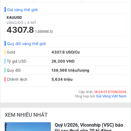
Giá vàng thế giới
XAUUSD
VÀNG/ĐÔ LA MỸ
4307.8
1.569(66.5)
Quy đổi vàng thế giới
Gold
4307.8 USD/Oz
Tỷ giá USD
26,200 VND
Quy đổi
136,566 triệu/lượng
Chênh lệch
5,634 triệu
Cập nhật:
16:24:01 07/08/2026
Giá Vàng Việt Nam
Tổng hợp bởi
XEM NHIỀU NHẤT
Quý I/2026, Viconship (VSC) báo
lãi sau thuế gần 70 tỷ đồng