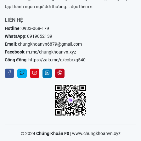
tạp thành ngôn ngữ đời thường
... đọc thêm ››
LIÊN HỆ
Hotline
:
0933-068-179
WhatsApp
:
0919052139
Email
:
chungkhoanvn6879@gmail.com
Facebook
:
m.me/chungkhoanvn.xyz
Cộng đồng
:
https://zalo.me/g/cobrxg540
© 2024
Chứng Khoán F0
|
www.chungkhoanvn.xyz