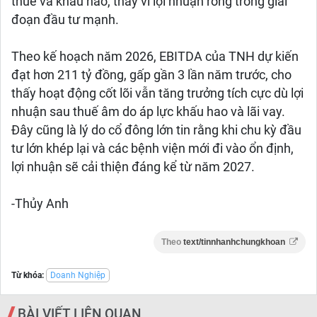
thuế và khấu hao, thay vì lợi nhuận ròng trong giai
đoạn đầu tư mạnh.
Theo kế hoạch năm 2026, EBITDA của TNH dự kiến
đạt hơn 211 tỷ đồng, gấp gần 3 lần năm trước, cho
thấy hoạt động cốt lõi vẫn tăng trưởng tích cực dù lợi
nhuận sau thuế âm do áp lực khấu hao và lãi vay.
Đây cũng là lý do cổ đông lớn tin rằng khi chu kỳ đầu
tư lớn khép lại và các bệnh viện mới đi vào ổn định,
lợi nhuận sẽ cải thiện đáng kể từ năm 2027.
-Thủy Anh
Theo
text/tinnhanhchungkhoan
Từ khóa:
Doanh Nghiệp
BÀI VIẾT LIÊN QUAN