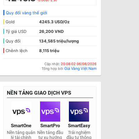
-0.068(-2.9)
Quy đổi vàng thế giới
Gold
4245.3 USD/Oz
Tỷ giá USD
26,200 VND
Quy đổi
134,585 triệu/lượng
Chênh lệch
8,115 triệu
Cập nhật:
20:08:02 06/08/2026
Giá Vàng Việt Nam
Tổng hợp bởi
NỀN TẢNG GIAO DỊCH VPS
SmartOne
SmartPro
SmartEasy
Nền tảng quản
Nền tảng đầu
Trải nghiệm
lý tài chính
tư xu hướng
đầu tư thông