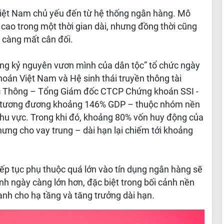
Việt Nam chủ yếu đến từ hệ thống ngân hàng. Mô
g cao trong một thời gian dài, nhưng đồng thời cũng
y càng mất cân đối.
trong kỷ nguyên vươn mình của dân tộc” tổ chức ngày
hoán Việt Nam và Hệ sinh thái truyền thông tài
c Thông – Tổng Giám đốc CTCP Chứng khoán SSI -
ện tương đương khoảng 146% GDP – thuộc nhóm nền
khu vực. Trong khi đó, khoảng 80% vốn huy động của
ưng cho vay trung – dài hạn lại chiếm tới khoảng
tiếp tục phụ thuộc quá lớn vào tín dụng ngân hàng sẽ
ính ngày càng lớn hơn, đặc biệt trong bối cảnh nền
nh cho hạ tầng và tăng trưởng dài hạn.