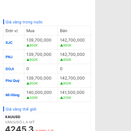
Giá vàng trong nước
Đơn vị
Mua
Bán
139,700,000
142,700,000
SJC
▲900K
▲900K
139,700,000
142,700,000
PNJ
▲900K
▲900K
0
0
DOJI
139,700,000
142,700,000
Phú Quý
▲900K
▲900K
140,000,000
141,500,000
Mi Hồng
▲500K
▲200K
Giá vàng thế giới
XAUUSD
VÀNG/ĐÔ LA MỸ
4245.3