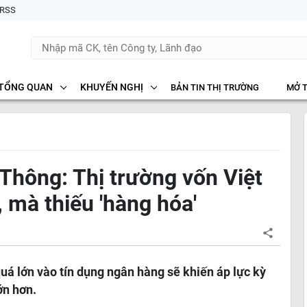
RSS
TỔNG QUAN
KHUYẾN NGHỊ
BẢN TIN THỊ TRƯỜNG
MỞ 
hông: Thị trường vốn Việt
 mà thiếu 'hàng hóa'
quá lớn vào tín dụng ngân hàng sẽ khiến áp lực kỳ
ớn hơn.