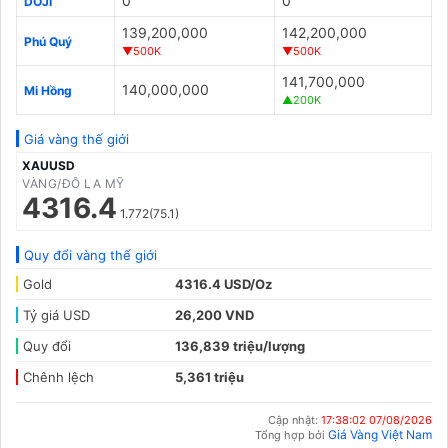
0
0
DOJI
139,200,000
142,200,000
Phú Quý
▼500K
▼500K
141,700,000
140,000,000
Mi Hồng
▲200K
Giá vàng thế giới
XAUUSD
VÀNG/ĐÔ LA MỸ
4316.4
1.772(75.1)
Quy đổi vàng thế giới
Gold
4316.4 USD/Oz
Tỷ giá USD
26,200 VND
Quy đổi
136,839 triệu/lượng
Chênh lệch
5,361 triệu
Cập nhật:
17:38:02 07/08/2026
Giá Vàng Việt Nam
Tổng hợp bởi