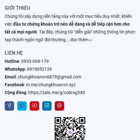
GIỚI THIỆU
Chúng tôi xây dựng nền tảng này với một mục tiêu duy nhất: khiến
việc
đầu tư chứng khoán trở nên dễ dàng và dễ tiếp cận hơn cho
tất cả mọi người
. Tại đây, chúng tôi "diễn giải" những thông tin phức
tạp thành ngôn ngữ đời thường
... đọc thêm ››
LIÊN HỆ
Hotline
:
0933-068-179
WhatsApp
:
0919052139
Email
:
chungkhoanvn6879@gmail.com
Facebook
:
m.me/chungkhoanvn.xyz
Cộng đồng
:
https://zalo.me/g/cobrxg540