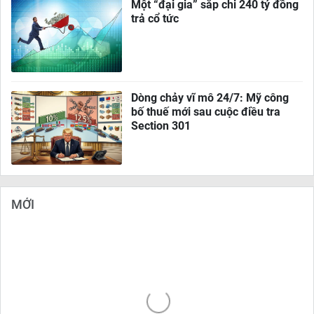
Một “đại gia” sắp chi 240 tỷ đồng
trả cổ tức
Dòng chảy vĩ mô 24/7: Mỹ công
bố thuế mới sau cuộc điều tra
Section 301
MỚI