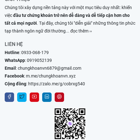
Chúng tôi xây dựng nền tảng này với một mục tiêu duy nhất: khiến
việc
đầu tư chứng khoán trở nên dễ dàng và dễ tiếp cận hơn cho
tất cả mọi người
. Tại đây, chúng tôi "diễn giải" những thông tin phức
tạp thành ngôn ngữ đời thường
... đọc thêm ››
LIÊN HỆ
Hotline
:
0933-068-179
WhatsApp
:
0919052139
Email
:
chungkhoanvn6879@gmail.com
Facebook
:
m.me/chungkhoanvn.xyz
Cộng đồng
:
https://zalo.me/g/cobrxg540