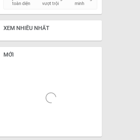
toàn diện
vượt trội
minh
XEM NHIỀU NHẤT
MỚI