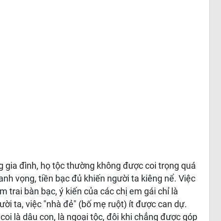
ong gia đình, họ tộc thường không được coi trọng quá
anh vọng, tiền bạc đủ khiến người ta kiêng nể. Việc
 trai bàn bạc, ý kiến của các chị em gái chỉ là
ời ta, việc "nhà đẻ" (bố mẹ ruột) ít được can dự.
coi là dâu con, là ngoại tộc, đôi khi chẳng được góp