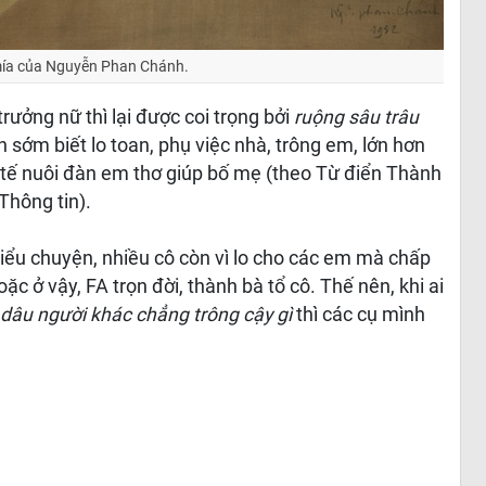
mía của Nguyễn Phan Chánh.
rưởng nữ thì lại được coi trọng bởi
ruộng sâu trâu
ớn sớm biết lo toan, phụ việc nhà, trông em, lớn hơn
nh tế nuôi đàn em thơ giúp bố mẹ (theo Từ điển Thành
hông tin).
iểu chuyện, nhiều cô còn vì lo cho các em mà chấp
ặc ở vậy, FA trọn đời, thành bà tổ cô. Thế nên, khi ai
 dâu người khác chẳng trông cậy gì
thì các cụ mình