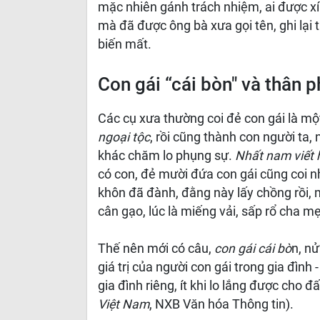
mặc nhiên gánh trách nhiệm, ai được x
mà đã được ông bà xưa gọi tên, ghi lại 
biến mất.
Con gái “cái bòn" và thân p
Các cụ xưa thường coi đẻ con gái là một
ngoại tộc
, rồi cũng thành con người ta, 
khác chăm lo phụng sự.
Nhất nam viết 
có con, đẻ mười đứa con gái cũng coi 
khôn đã đành, đằng này lấy chồng rồi, m
cân gạo, lúc là miếng vải, sấp rổ cha m
Thế nên mới có câu,
con gái cái bò
n, n
giá trị của người con gái trong gia đình -
gia đình riêng, ít khi lo lắng được cho 
Việt Nam
, NXB Văn hóa Thông tin).