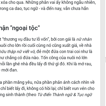
í xóa cho qua. Những phân vai ấy không ngẫu nhiên,
trong ca dao, tục ngữ - và đến nay, vẫn chưa hẳn
hận "ngoại tộc"
 “thương vụ đầu tư lỗ vốn”, bởi con gái là
nữ nhân
nuôi cho lớn rồi cuối cùng nó cũng xuất giá, về nhà
hữu thập nữ viết vô
, đẻ một đứa con trai coi như là
như chẳng có đứa nào. Tốn công của nuôi nó lớn
ỗi lần ghé nhà đều lấy đi thứ gì đó. Khi là mớ rau,
ẹ mới đan.
ửa phần mắng yêu, nửa phần phản ánh cách nhìn về
 chỉ biết lấy đi, không có hồi lại; chỉ biết vun vén cho
đấng sinh thành (theo
Từ điển Thành ngữ & Tục ngữ