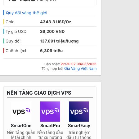
Quy đổi vàng thế giới
Gold
4343.3 USD/Oz
Tỷ giá USD
26,200 VND
Quy đổi
137,691 triệu/lượng
Chênh lệch
6,309 triệu
Cập nhật:
22:30:02 08/08/2026
Giá Vàng Việt Nam
Tổng hợp bởi
NỀN TẢNG GIAO DỊCH VPS
SmartOne
SmartPro
SmartEasy
Nền tảng quản
Nền tảng đầu
Trải nghiệm
lý tài chính
tư xu hướng
đầu tư thông