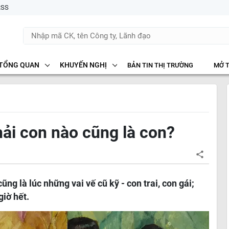
RSS
TỔNG QUAN
KHUYẾN NGHỊ
BẢN TIN THỊ TRƯỜNG
MỞ 
hải con nào cũng là con?
ng là lúc những vai vế cũ kỹ - con trai, con gái;
giờ hết.