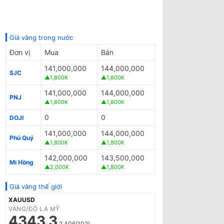
Giá vàng trong nước
Đơn vị
Mua
Bán
141,000,000
144,000,000
SJC
▲1,800K
▲1,800K
141,000,000
144,000,000
PNJ
▲1,800K
▲1,800K
0
0
DOJI
141,000,000
144,000,000
Phú Quý
▲1,800K
▲1,800K
142,000,000
143,500,000
Mi Hồng
▲2,000K
▲1,800K
Giá vàng thế giới
XAUUSD
VÀNG/ĐÔ LA MỸ
4343.3
2.406(102)