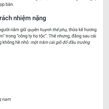
họp bàn.
trách nhiệm nặng
 người nắm giữ
quyền huynh thế phụ
, thừa kế hương
n” trong “công ty họ tộc”. Thế nhưng, đằng sau cái
g không hề nhỏ:
một trăm cái giỗ đổ đầu trưởng
ng nam