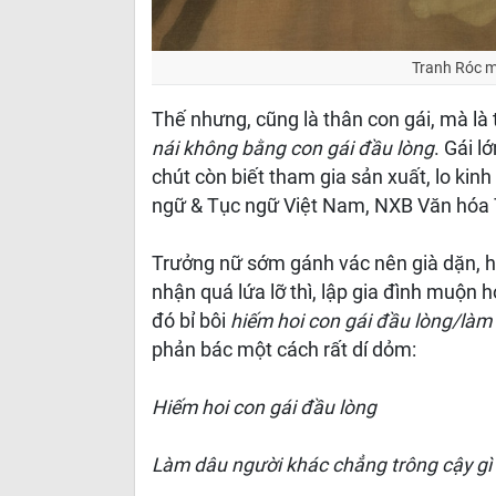
Tranh Róc 
Thế nhưng, cũng là thân con gái, mà là t
nái không bằng con gái đầu lòng
. Gái l
chút còn biết tham gia sản xuất, lo ki
ngữ & Tục ngữ Việt Nam, NXB Văn hóa T
Trưởng nữ sớm gánh vác nên già dặn, h
nhận quá lứa lỡ thì, lập gia đình muộn ho
đó bỉ bôi
hiếm hoi con gái đầu lòng/làm
phản bác một cách rất dí dỏm:
Hiếm hoi con gái đầu lòng
Làm dâu người khác chẳng trông cậy gì