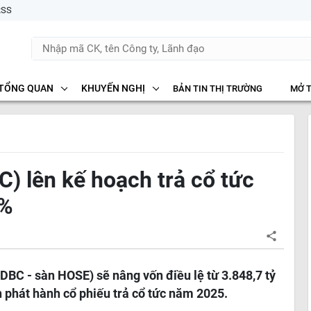
RSS
TỔNG QUAN
KHUYẾN NGHỊ
BẢN TIN THỊ TRƯỜNG
MỞ 
) lên kế hoạch trả cổ tức
5%
C - sàn HOSE) sẽ nâng vốn điều lệ từ 3.848,7 tỷ
n phát hành cổ phiếu trả cổ tức năm 2025.