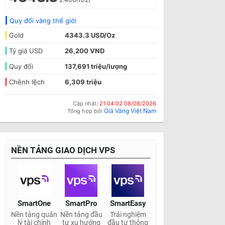
Quy đổi vàng thế giới
Gold
4343.3 USD/Oz
Tỷ giá USD
26,200 VND
Quy đổi
137,691 triệu/lượng
Chênh lệch
6,309 triệu
Cập nhật:
21:04:02 08/08/2026
Giá Vàng Việt Nam
Tổng hợp bởi
NỀN TẢNG GIAO DỊCH VPS
SmartOne
SmartPro
SmartEasy
Nền tảng quản
Nền tảng đầu
Trải nghiệm
lý tài chính
tư xu hướng
đầu tư thông