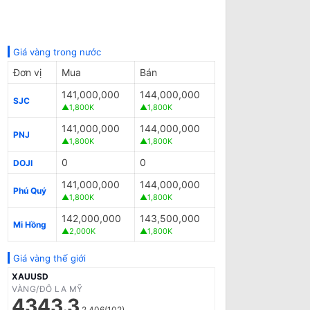
Giá vàng trong nước
Đơn vị
Mua
Bán
141,000,000
144,000,000
SJC
▲1,800K
▲1,800K
141,000,000
144,000,000
PNJ
▲1,800K
▲1,800K
0
0
DOJI
141,000,000
144,000,000
Phú Quý
▲1,800K
▲1,800K
142,000,000
143,500,000
Mi Hồng
▲2,000K
▲1,800K
Giá vàng thế giới
XAUUSD
VÀNG/ĐÔ LA MỸ
4343.3
2.406(102)