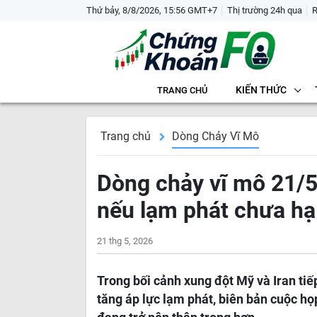
Thứ bảy, 8/8/2026, 15:56 GMT+7
Thị trường 24h qua
KIẾN THỨC
TRANG CHỦ
Trang chủ
Dòng Chảy Vĩ Mô
Dòng chảy vĩ mô 21/5:
nếu lạm phát chưa hạ
21 thg 5, 2026
Trong bối cảnh xung đột Mỹ và Iran tiế
tăng áp lực lạm phát, biên bản cuộc h