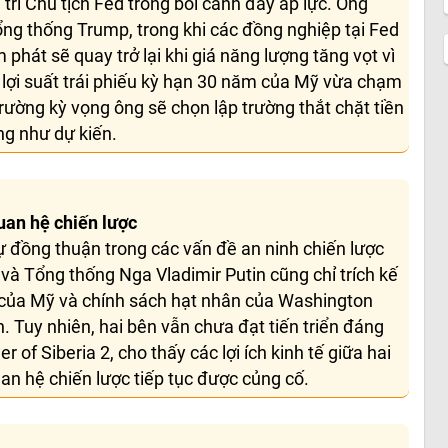
trí Chủ tịch Fed trong bối cảnh đầy áp lực. Ông
Tổng thống Trump, trong khi các đồng nghiệp tại Fed
m phát sẽ quay trở lại khi giá năng lượng tăng vọt vì
 lợi suất trái phiếu kỳ hạn 30 năm của Mỹ vừa chạm
rường kỳ vọng ông sẽ chọn lập trường thắt chặt tiền
ỏng như dự kiến.
uan hệ chiến lược
ự đồng thuận trong các vấn đề an ninh chiến lược
và Tổng thống Nga Vladimir Putin cũng chỉ trích kế
 của Mỹ và chính sách hạt nhân của Washington
h. Tuy nhiên, hai bên vẫn chưa đạt tiến triển đáng
of Siberia 2, cho thấy các lợi ích kinh tế giữa hai
n hệ chiến lược tiếp tục được củng cố.