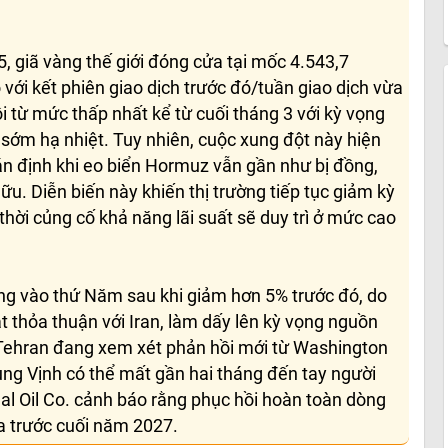
5, giã vàng thế giới đóng cửa tại mốc 4.543,7
ới kết phiên giao dịch trước đó/tuần giao dịch vừa
 từ mức thấp nhất kể từ cuối tháng 3 với kỳ vọng
 sớm hạ nhiệt. Tuy nhiên, cuộc xung đột này hiện
án định khi eo biển Hormuz vẫn gần như bị đồng,
ữu. Diễn biến này khiến thị trường tiếp tục giảm kỳ
thời củng cố khả năng lãi suất sẽ duy trì ở mức cao
ng vào thứ Năm sau khi giảm hơn 5% trước đó, do
 thỏa thuận với Iran, làm dấy lên kỳ vọng nguồn
 Tehran đang xem xét phản hồi mới từ Washington
ng Vịnh có thể mất gần hai tháng đến tay người
al Oil Co. cảnh báo rằng phục hồi hoàn toàn dòng
a trước cuối năm 2027.