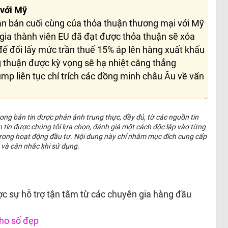
 với Mỹ
ăn bản cuối cùng của thỏa thuận thương mại với Mỹ
ia thành viên EU đã đạt được thỏa thuận sẽ xóa
để đổi lấy mức trần thuế 15% áp lên hàng xuất khẩu
 thuận được kỳ vọng sẽ hạ nhiệt căng thẳng
mp liên tục chỉ trích các đồng minh châu Âu về vấn
 trong bản tin được phản ảnh trung thực, đầy đủ, từ các nguồn tin
n tin được chúng tôi lựa chọn, đánh giá một cách độc lập vào từng
c trong hoạt động đầu tư. Nội dung này chỉ nhằm mục đích cung cấp
 và cân nhắc khi sử dụng.
c sự hỗ trợ tận tâm từ các chuyên gia hàng đầu
ho số đẹp