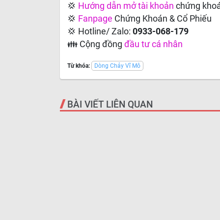
💢
Hướng dẫn
mở tài khoản
chứng kho
💢
Fanpage
Chứng Khoán & Cổ Phiếu
💢 Hotline/ Zalo:
0933-068-179
👪 Cộng đồng
đầu tư cá nhân
Từ khóa:
Dòng Chảy Vĩ Mô
BÀI VIẾT LIÊN QUAN