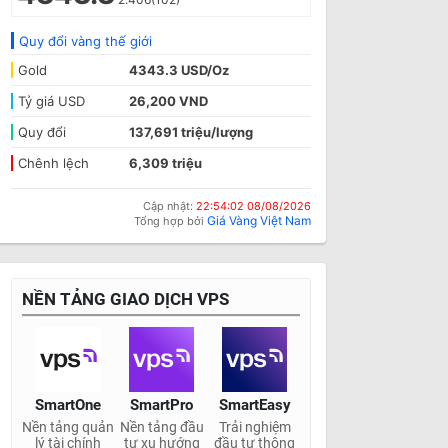
Quy đổi vàng thế giới
Gold
4343.3 USD/Oz
Tỷ giá USD
26,200 VND
Quy đổi
137,691 triệu/lượng
Chênh lệch
6,309 triệu
Cập nhật:
22:54:02 08/08/2026
Giá Vàng Việt Nam
Tổng hợp bởi
NỀN TẢNG GIAO DỊCH VPS
SmartOne
SmartPro
SmartEasy
Nền tảng quản
Nền tảng đầu
Trải nghiệm
lý tài chính
tư xu hướng
đầu tư thông