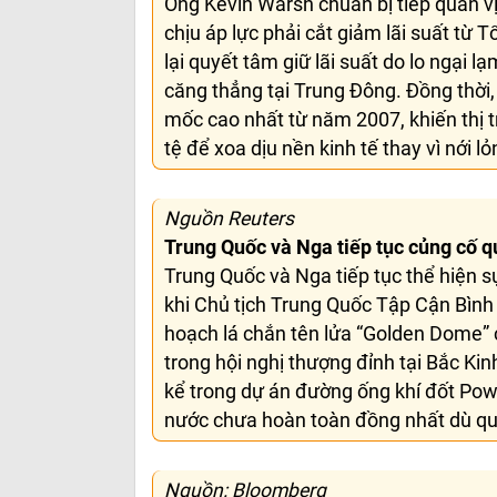
Ông Kevin Warsh chuẩn bị tiếp quản vị 
chịu áp lực phải cắt giảm lãi suất từ 
lại quyết tâm giữ lãi suất do lo ngại lạ
căng thẳng tại Trung Đông. Đồng thời,
mốc cao nhất từ năm 2007, khiến thị t
tệ để xoa dịu nền kinh tế thay vì nới l
Nguồn Reuters
Trung Quốc và Nga tiếp tục củng cố q
Trung Quốc và Nga tiếp tục thể hiện s
khi Chủ tịch Trung Quốc Tập Cận Bình 
hoạch lá chắn tên lửa “Golden Dome”
trong hội nghị thượng đỉnh tại Bắc Kin
kể trong dự án đường ống khí đốt Power 
nước chưa hoàn toàn đồng nhất dù qua
Nguồn: Bloomberg