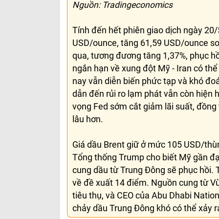
Nguồn: Tradingeconomics
Tính đến hết phiên giao dịch ngày 20/
USD/ounce, tăng 61,59 USD/ounce so v
qua, tương đương tăng 1,37%, phục hồi
ngắn hạn về xung đột Mỹ - Iran có thể
nay vẫn diễn biến phức tạp và khó đo
dẫn đến rủi ro lạm phát vẫn còn hiện h
vọng Fed sớm cắt giảm lãi suất, đồng 
lâu hơn.
Giá dầu Brent giữ ở mức 105 USD/thù
Tổng thống Trump cho biết Mỹ gần đạt
cung dầu từ Trung Đông sẽ phục hồi.
về đề xuất 14 điểm. Nguồn cung từ Vù
tiêu thụ, và CEO của Abu Dhabi Nation
chảy dầu Trung Đông khó có thể xảy r