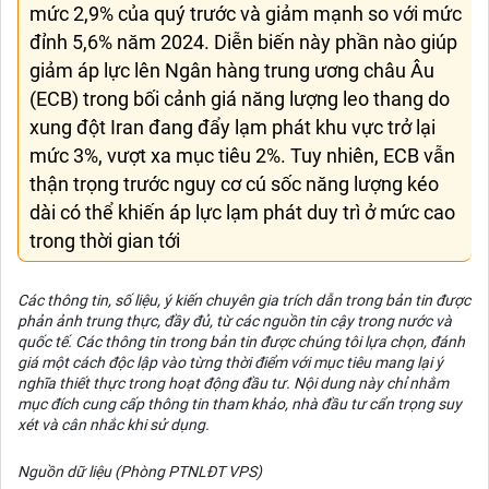
mức 2,9% của quý trước và giảm mạnh so với mức
đỉnh 5,6% năm 2024. Diễn biến này phần nào giúp
giảm áp lực lên Ngân hàng trung ương châu Âu
(ECB) trong bối cảnh giá năng lượng leo thang do
xung đột Iran đang đẩy lạm phát khu vực trở lại
mức 3%, vượt xa mục tiêu 2%. Tuy nhiên, ECB vẫn
thận trọng trước nguy cơ cú sốc năng lượng kéo
dài có thể khiến áp lực lạm phát duy trì ở mức cao
trong thời gian tới
Các thông tin, số liệu, ý kiến chuyên gia trích dẫn trong bản tin được
phản ảnh trung thực, đầy đủ, từ các nguồn tin cậy trong nước và
quốc tế. Các thông tin trong bản tin được chúng tôi lựa chọn, đánh
giá một cách độc lập vào từng thời điểm với mục tiêu mang lại ý
nghĩa thiết thực trong hoạt động đầu tư. Nội dung này chỉ nhằm
mục đích cung cấp thông tin tham khảo, nhà đầu tư cẩn trọng suy
xét và cân nhắc khi sử dụng.
Nguồn dữ liệu (Phòng PTNLĐT VPS)