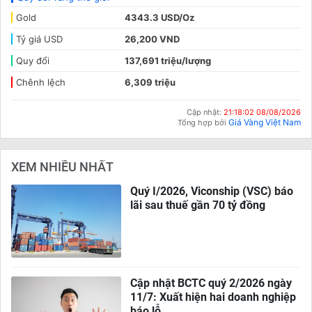
Gold
4343.3 USD/Oz
Tỷ giá USD
26,200 VND
Quy đổi
137,691 triệu/lượng
Chênh lệch
6,309 triệu
Cập nhật:
21:18:02 08/08/2026
Giá Vàng Việt Nam
Tổng hợp bởi
XEM NHIỀU NHẤT
Quý I/2026, Viconship (VSC) báo
lãi sau thuế gần 70 tỷ đồng
Cập nhật BCTC quý 2/2026 ngày
11/7: Xuất hiện hai doanh nghiệp
báo lỗ