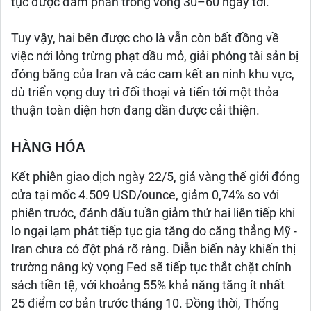
tục được đàm phán trong vòng 30–60 ngày tới.
Tuy vậy, hai bên được cho là vẫn còn bất đồng về
việc nới lỏng trừng phạt dầu mỏ, giải phóng tài sản bị
đóng băng của Iran và các cam kết an ninh khu vực,
dù triển vọng duy trì đối thoại và tiến tới một thỏa
thuận toàn diện hơn đang dần được cải thiện.
HÀNG HÓA
Kết phiên giao dịch ngày 22/5, giả vàng thế giới đóng
cửa tại mốc 4.509 USD/ounce, giảm 0,74% so với
phiên trước, đánh dấu tuần giảm thứ hai liên tiếp khi
lo ngại lạm phát tiếp tục gia tăng do căng thẳng Mỹ -
Iran chưa có đột phá rõ ràng. Diễn biến này khiến thị
trường nâng kỳ vọng Fed sẽ tiếp tục thắt chặt chính
sách tiền tệ, với khoảng 55% khả năng tăng ít nhất
25 điểm cơ bản trước tháng 10. Đồng thời, Thống