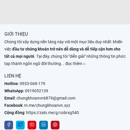
GIỚI THIỆU
Chúng tôi xây dựng nền tảng này với một mục tiêu duy nhất: khiến
việc
đầu tư chứng khoán trở nên dễ dàng và dễ tiếp cận hơn cho
tất cả mọi người
. Tại đây, chúng tôi "diễn giải" những thông tin phức
tạp thành ngôn ngữ đời thường
... đọc thêm ››
LIÊN HỆ
Hotline
:
0933-068-179
WhatsApp
:
0919052139
Email
:
chungkhoanvn6879@gmail.com
Facebook
:
m.me/chungkhoanvn.xyz
Cộng đồng
:
https://zalo.me/g/cobrxg540