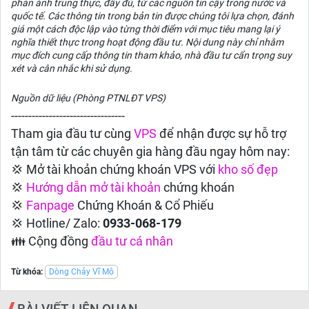
phản ảnh trung thực, đầy đủ, từ các nguồn tin cậy trong nước và
quốc tế. Các thông tin trong bản tin được chúng tôi lựa chọn, đánh
giá một cách độc lập vào từng thời điểm với mục tiêu mang lại ý
nghĩa thiết thực trong hoạt động đầu tư. Nội dung này chỉ nhằm
mục đích cung cấp thông tin tham khảo, nhà đầu tư cẩn trọng suy
xét và cân nhắc khi sử dụng.
Nguồn dữ liệu (Phòng PTNLĐT VPS)
---------------------------------
Tham gia đầu tư cùng
VPS
để nhận được sự hỗ trợ
tận tâm từ các chuyên gia hàng đầu ngay hôm nay:
💢 Mở tài khoản chứng khoán VPS với
kho số đẹp
💢
Hướng dẫn
mở tài khoản
chứng khoán
💢
Fanpage
Chứng Khoán & Cổ Phiếu
💢 Hotline/ Zalo:
0933-068-179
👪 Cộng đồng
đầu tư cá nhân
Từ khóa:
Dòng Chảy Vĩ Mô