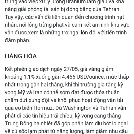
trung vào việc xử lý lượng uranium làm giàu và khả
năng giải phóng tài sản bị đóng băng của Tehran.
Tuy vậy, các vấn đề liên quan đến chương trình hạt
nhân, nới lỏng trừng phạt và cam kết an ninh khu vực
vẫn được xem là những trở ngại lớn đối với tiến trình
đàm phán.
HÀNG HÓA
Kết phiên giao dịch ngày 27/05, giá vàng giảm
khoảng 1,1% xuống gần 4.456 USD/ounce, mức thấp
nhất trong gần hai tháng, khi thị trường gia tăng kỳ
vọng Mỹ và Iran có thể sớm đạt được thỏa thuận
chấm dứt xung đột và khôi phục hoạt động vận tải
qua eo biển Hormuz. Dù Washington và Tehran vẫn
phát đi các tín hiệu trái chiều, kỳ vọng căng thẳng
Trung Đông hạ nhiệt đã góp phần làm dịu bớt lo ngại
về cú sốc lạm phát từ năng lượng, làm giảm nhu cầu