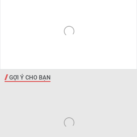
GỢI Ý CHO BẠN