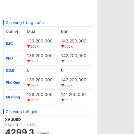
Giá vàng trong nước
Đơn vị
Mua
Bán
139,200,000
142,200,000
SJC
▼500K
▼500K
139,200,000
142,200,000
PNJ
▼500K
▼500K
0
0
DOJI
139,200,000
142,200,000
Phú Quý
▼500K
▼500K
139,700,000
141,200,000
Mi Hồng
▼300K
▼300K
Giá vàng thế giới
XAUUSD
VÀNG/ĐÔ LA MỸ
4299.3
1.368(58)