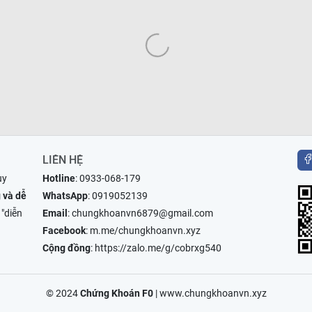
LIÊN HỆ
uy
Hotline
:
0933-068-179
 và dễ
WhatsApp
:
0919052139
 "diễn
Email
:
chungkhoanvn6879@gmail.com
Facebook
:
m.me/chungkhoanvn.xyz
Cộng đồng
:
https://zalo.me/g/cobrxg540
© 2024
Chứng Khoán F0
|
www.chungkhoanvn.xyz