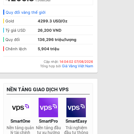
Quy đổi vàng thế giới
Gold
4299.3 USD/Oz
Tỷ giá USD
26,200 VND
Quy đổi
136,296 triệu/lượng
Chênh lệch
5,904 triệu
Cập nhật:
14:04:02 07/08/2026
Giá Vàng Việt Nam
Tổng hợp bởi
NỀN TẢNG GIAO DỊCH VPS
SmartOne
SmartPro
SmartEasy
Nền tảng quản
Nền tảng đầu
Trải nghiệm
lý tài chính
tư xu hướng
đầu tư thông