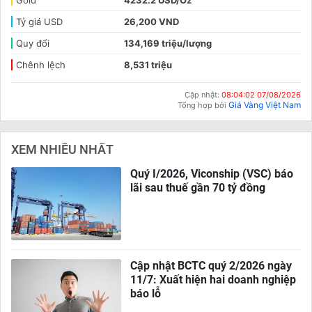
Gold
4232.2 USD/Oz
Tỷ giá USD
26,200 VND
Quy đổi
134,169 triệu/lượng
Chênh lệch
8,531 triệu
Cập nhật:
08:04:02 07/08/2026
Giá Vàng Việt Nam
Tổng hợp bởi
XEM NHIỀU NHẤT
Quý I/2026, Viconship (VSC) báo
lãi sau thuế gần 70 tỷ đồng
Cập nhật BCTC quý 2/2026 ngày
11/7: Xuất hiện hai doanh nghiệp
báo lỗ