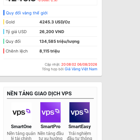
-0.068(-2.9)
Quy đổi vàng thế giới
Gold
4245.3 USD/Oz
Tỷ giá USD
26,200 VND
Quy đổi
134,585 triệu/lượng
Chênh lệch
8,115 triệu
Cập nhật:
20:08:02 06/08/2026
Giá Vàng Việt Nam
Tổng hợp bởi
NỀN TẢNG GIAO DỊCH VPS
SmartOne
SmartPro
SmartEasy
Nền tảng quản
Nền tảng đầu
Trải nghiệm
lý tài chính
tư xu hướng
đầu tư thông