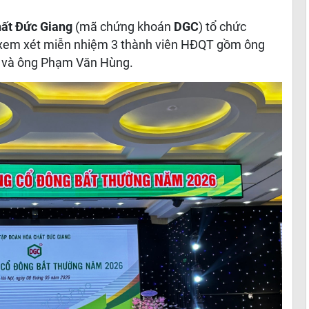
ất Đức Giang
(mã chứng khoán
DGC
) tổ chức
 xem xét miễn nhiệm 3 thành viên HĐQT gồm ông
 và ông Phạm Văn Hùng.