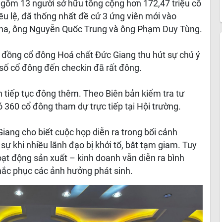
gồm 13 người sở hữu tổng cộng hơn 172,47 triệu cổ
u lệ, đã thống nhất đề cử 3 ứng viên mới vào
a, ông Nguyễn Quốc Trung và ông Phạm Duy Tùng.
ội đồng cổ đông Hoá chất Đức Giang thu hút sự chú ý
số cổ đông đến checkin đã rất đông.
 tiếp tục đông thêm. Theo Biên bản kiểm tra tư
ó 360 cổ đông tham dự trực tiếp tại Hội trường.
iang cho biết cuộc họp diễn ra trong bối cảnh
ự khi nhiều lãnh đạo bị khởi tố, bắt tạm giam. Tuy
ạt động sản xuất – kinh doanh vẫn diễn ra bình
khắc phục các ảnh hưởng phát sinh.