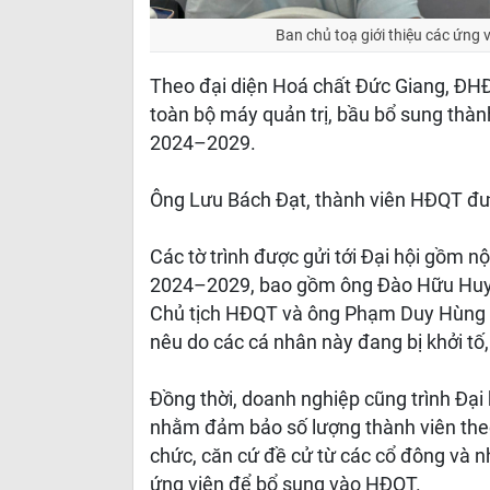
Ban chủ toạ giới thiệu các ứng
Theo đại diện Hoá chất Đức Giang, ĐH
toàn bộ máy quản trị, bầu bổ sung thàn
2024–2029.
Ông Lưu Bách Đạt, thành viên HĐQT đư
Các tờ trình được gửi tới Đại hội gồm 
2024–2029, bao gồm ông Đào Hữu Huy
Chủ tịch HĐQT và ông Phạm Duy Hùng 
nêu do các cá nhân này đang bị khởi tố,
Đồng thời, doanh nghiệp cũng trình Đạ
nhằm đảm bảo số lượng thành viên the
chức, căn cứ đề cử từ các cổ đông và 
ứng viên để bổ sung vào HĐQT.