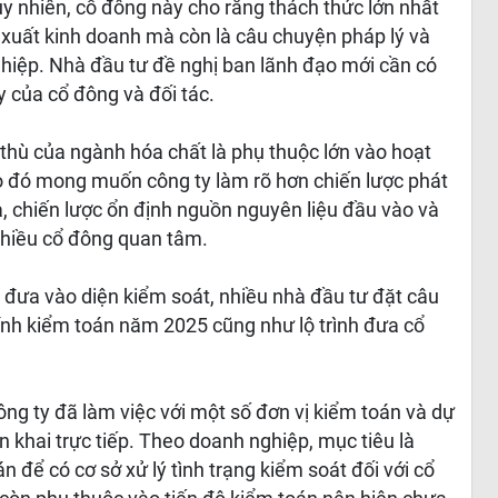
uy nhiên, cổ đông này cho rằng thách thức lớn nhất
 xuất kinh doanh mà còn là câu chuyện pháp lý và
nghiệp. Nhà đầu tư đề nghị ban lãnh đạo mới cần có
y của cổ đông và đối tác.
hù của ngành hóa chất là phụ thuộc lớn vào hoạt
do đó mong muốn công ty làm rõ hơn chiến lược phát
a, chiến lược ổn định nguồn nguyên liệu đầu vào và
nhiều cổ đông quan tâm.
ị đưa vào diện kiểm soát, nhiều nhà đầu tư đặt câu
hính kiểm toán năm 2025 cũng như lộ trình đưa cổ
công ty đã làm việc với một số đơn vị kiểm toán và dự
iển khai trực tiếp. Theo doanh nghiệp, mục tiêu là
n để có cơ sở xử lý tình trạng kiểm soát đối với cổ