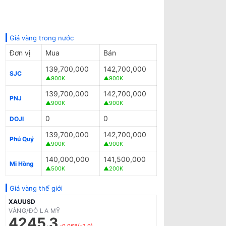
Giá vàng trong nước
Đơn vị
Mua
Bán
139,700,000
142,700,000
SJC
▲900K
▲900K
139,700,000
142,700,000
PNJ
▲900K
▲900K
0
0
DOJI
139,700,000
142,700,000
Phú Quý
▲900K
▲900K
140,000,000
141,500,000
Mi Hồng
▲500K
▲200K
Giá vàng thế giới
XAUUSD
VÀNG/ĐÔ LA MỸ
4245.3