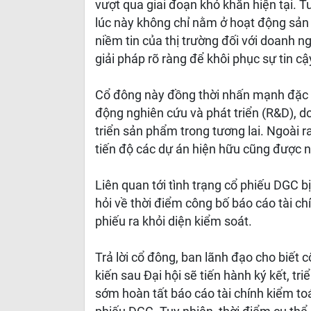
vượt qua giai đoạn khó khăn hiện tại. T
lúc này không chỉ nằm ở hoạt động sản
niềm tin của thị trường đối với doanh 
giải pháp rõ ràng để khôi phục sự tin cậ
Cổ đông này đồng thời nhấn mạnh đặc t
động nghiên cứu và phát triển (R&D), 
triển sản phẩm trong tương lai. Ngoài r
tiến độ các dự án hiện hữu cũng được 
Liên quan tới tình trạng cổ phiếu DGC b
hỏi về thời điểm công bố báo cáo tài c
phiếu ra khỏi diện kiểm soát.
Trả lời cổ đông, ban lãnh đạo cho biết 
kiến sau Đại hội sẽ tiến hành ký kết, tr
sớm hoàn tất báo cáo tài chính kiểm toá