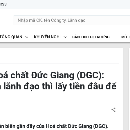
RSS
TỔNG QUAN
KHUYẾN NGHỊ
BẢN TIN THỊ TRƯỜNG
MỞ 
á chất Đức Giang (DGC):
lãnh đạo thì lấy tiền đâu để
ễn biến gần đây của Hoá chất Đức Giang (DGC).