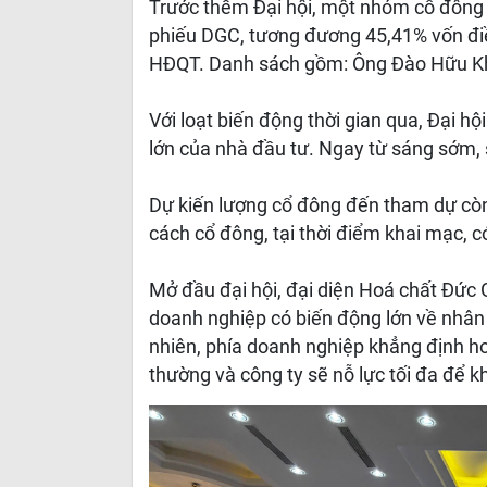
Trước thềm Đại hội, một nhóm cổ đông 
phiếu DGC, tương đương 45,41% vốn điề
HĐQT. Danh sách gồm: Ông Đào Hữu Kh
Với loạt biến động thời gian qua, Đại h
lớn của nhà đầu tư. Ngay từ sáng sớm, 
Dự kiến lượng cổ đông đến tham dự còn
cách cổ đông, tại thời điểm khai mạc, c
Mở đầu đại hội, đại diện Hoá chất Đức G
doanh nghiệp có biến động lớn về nhân s
nhiên, phía doanh nghiệp khẳng định ho
thường và công ty sẽ nỗ lực tối đa để 