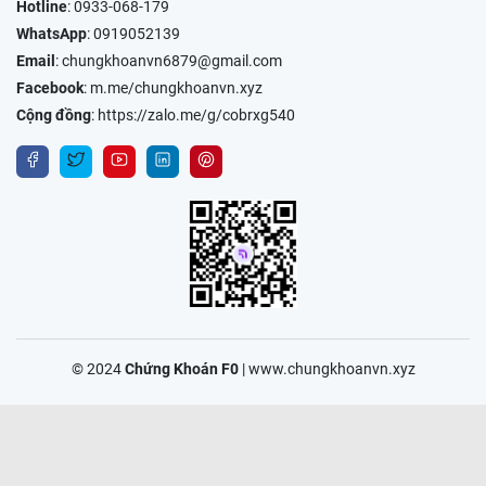
Hotline
:
0933-068-179
WhatsApp
:
0919052139
Email
:
chungkhoanvn6879@gmail.com
Facebook
:
m.me/chungkhoanvn.xyz
Cộng đồng
:
https://zalo.me/g/cobrxg540
© 2024
Chứng Khoán F0
|
www.chungkhoanvn.xyz