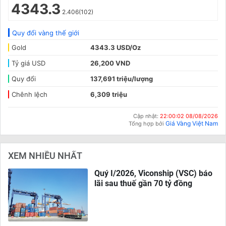
4343.3
2.406(102)
Quy đổi vàng thế giới
Gold
4343.3 USD/Oz
Tỷ giá USD
26,200 VND
Quy đổi
137,691 triệu/lượng
Chênh lệch
6,309 triệu
Cập nhật:
22:00:02 08/08/2026
Giá Vàng Việt Nam
Tổng hợp bởi
XEM NHIỀU NHẤT
Quý I/2026, Viconship (VSC) báo
lãi sau thuế gần 70 tỷ đồng