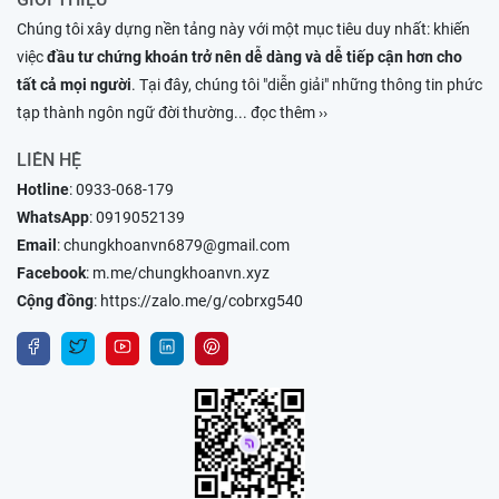
Chúng tôi xây dựng nền tảng này với một mục tiêu duy nhất: khiến
việc
đầu tư chứng khoán trở nên dễ dàng và dễ tiếp cận hơn cho
tất cả mọi người
. Tại đây, chúng tôi "diễn giải" những thông tin phức
tạp thành ngôn ngữ đời thường
... đọc thêm ››
LIÊN HỆ
Hotline
:
0933-068-179
WhatsApp
:
0919052139
Email
:
chungkhoanvn6879@gmail.com
Facebook
:
m.me/chungkhoanvn.xyz
Cộng đồng
:
https://zalo.me/g/cobrxg540