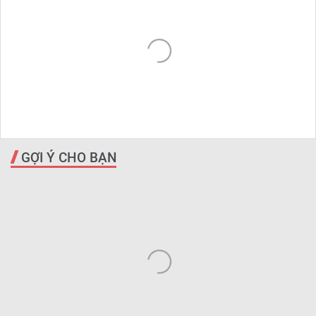
GỢI Ý CHO BẠN