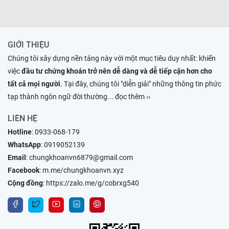
GIỚI THIỆU
Chúng tôi xây dựng nền tảng này với một mục tiêu duy nhất: khiến
việc
đầu tư chứng khoán trở nên dễ dàng và dễ tiếp cận hơn cho
tất cả mọi người
. Tại đây, chúng tôi "diễn giải" những thông tin phức
tạp thành ngôn ngữ đời thường
... đọc thêm ››
LIÊN HỆ
Hotline
:
0933-068-179
WhatsApp
:
0919052139
Email
:
chungkhoanvn6879@gmail.com
Facebook
:
m.me/chungkhoanvn.xyz
Cộng đồng
:
https://zalo.me/g/cobrxg540