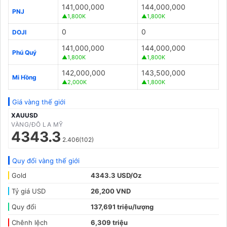
141,000,000
144,000,000
PNJ
▲1,800K
▲1,800K
0
0
DOJI
141,000,000
144,000,000
Phú Quý
▲1,800K
▲1,800K
142,000,000
143,500,000
Mi Hồng
▲2,000K
▲1,800K
Giá vàng thế giới
XAUUSD
VÀNG/ĐÔ LA MỸ
4343.3
2.406(102)
Quy đổi vàng thế giới
Gold
4343.3 USD/Oz
Tỷ giá USD
26,200 VND
Quy đổi
137,691 triệu/lượng
Chênh lệch
6,309 triệu