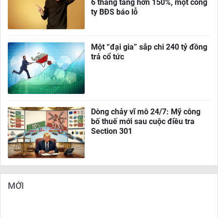
6 tháng tăng hơn 150%, một công
ty BĐS báo lỗ
Một “đại gia” sắp chi 240 tỷ đồng
trả cổ tức
Dòng chảy vĩ mô 24/7: Mỹ công
bố thuế mới sau cuộc điều tra
Section 301
MỚI