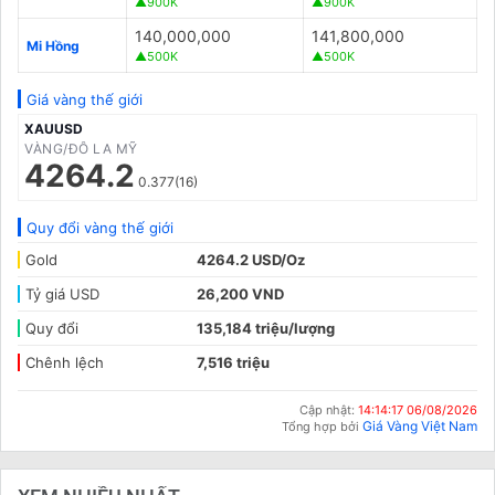
▲900K
▲900K
140,000,000
141,800,000
Mi Hồng
▲500K
▲500K
Giá vàng thế giới
XAUUSD
VÀNG/ĐÔ LA MỸ
4264.2
0.377(16)
Quy đổi vàng thế giới
Gold
4264.2 USD/Oz
Tỷ giá USD
26,200 VND
Quy đổi
135,184 triệu/lượng
Chênh lệch
7,516 triệu
Cập nhật:
14:14:17 06/08/2026
Giá Vàng Việt Nam
Tổng hợp bởi