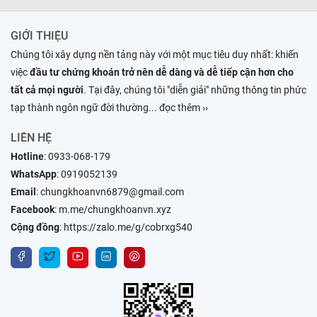
GIỚI THIỆU
Chúng tôi xây dựng nền tảng này với một mục tiêu duy nhất: khiến
việc
đầu tư chứng khoán trở nên dễ dàng và dễ tiếp cận hơn cho
tất cả mọi người
. Tại đây, chúng tôi "diễn giải" những thông tin phức
tạp thành ngôn ngữ đời thường
... đọc thêm ››
LIÊN HỆ
Hotline
:
0933-068-179
WhatsApp
:
0919052139
Email
:
chungkhoanvn6879@gmail.com
Facebook
:
m.me/chungkhoanvn.xyz
Cộng đồng
:
https://zalo.me/g/cobrxg540