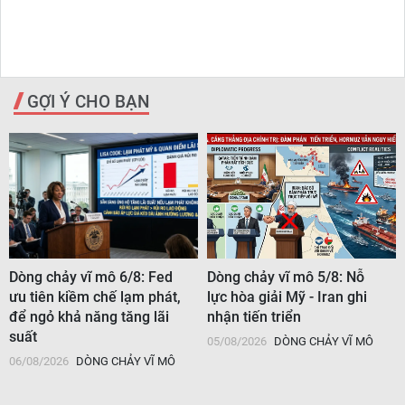
GỢI Ý CHO BẠN
Dòng chảy vĩ mô 6/8: Fed
Dòng chảy vĩ mô 5/8: Nỗ
ưu tiên kiềm chế lạm phát,
lực hòa giải Mỹ - Iran ghi
để ngỏ khả năng tăng lãi
nhận tiến triển
suất
05/08/2026
DÒNG CHẢY VĨ MÔ
06/08/2026
DÒNG CHẢY VĨ MÔ