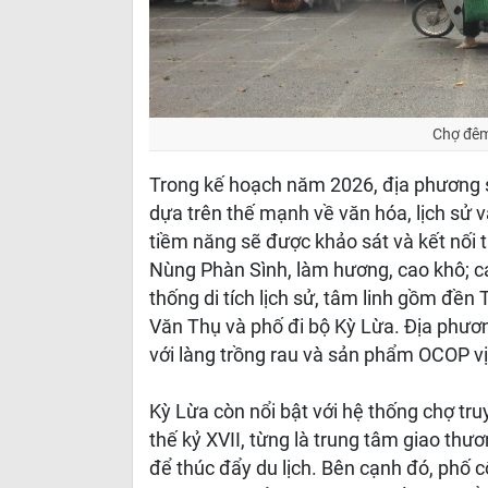
Chợ đêm
Trong kế hoạch năm 2026, địa phương s
dựa trên thế mạnh về văn hóa, lịch sử 
tiềm năng sẽ được khảo sát và kết nối 
Nùng Phàn Sình, làm hương, cao khô; cá
thống di tích lịch sử, tâm linh gồm đề
Văn Thụ và phố đi bộ Kỳ Lừa. Địa phươn
với làng trồng rau và sản phẩm OCOP v
Kỳ Lừa còn nổi bật với hệ thống chợ tr
thế kỷ XVII, từng là trung tâm giao thư
để thúc đẩy du lịch. Bên cạnh đó, phố