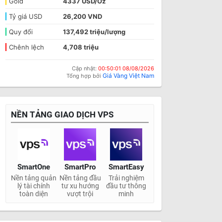
Gold
4337 USD/Oz
Tỷ giá USD
26,200 VND
Quy đổi
137,492 triệu/lượng
Chênh lệch
4,708 triệu
Cập nhật:
00:50:01 08/08/2026
Giá Vàng Việt Nam
Tổng hợp bởi
NỀN TẢNG GIAO DỊCH VPS
SmartOne
SmartPro
SmartEasy
Nền tảng quản
Nền tảng đầu
Trải nghiệm
lý tài chính
tư xu hướng
đầu tư thông
toàn diện
vượt trội
minh