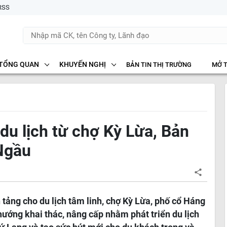
RSS
TỔNG QUAN
KHUYẾN NGHỊ
BẢN TIN THỊ TRƯỜNG
MỞ 
du lịch từ chợ Kỳ Lừa, Bản
Ngầu
 tảng cho du lịch tâm linh, chợ Kỳ Lừa, phố cổ Háng
ớng khai thác, nâng cấp nhằm phát triển du lịch