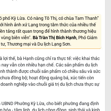
ó phố Kỳ Lừa. Có nàng Tô Thị, có chùa Tam Thanh”
ới hình ảnh xứ Lạng trong tâm thức của nhiều thế
ền tảng rất quan trọng để hình thành thương hiệu
vùng biên viễn".
Bà Trần Thị Bích Hạnh
, Phó Giám
 tư, Thương mại và Du lịch Lạng Sơn.
lợi thế, bà Hạnh cũng chỉ ra thực tế: việc khai thác
n nay vẫn còn nhiều hạn chế. Các sản phẩm du lịch
 hình thành được chuỗi sản phẩm có chiều sâu và sức
h chưa đồng bộ; hoạt động quảng bá, xúc tiến còn
doanh nghiệp vào chuỗi giá trị du lịch chưa thực sự
ện UBND Phường Kỳ Lừa, cho biết phường đang định
n hóa - tâm linh, du lịch cộng đồng, sinh thái và kinh