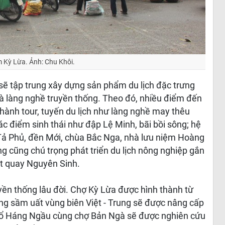
 Kỳ Lừa. Ảnh: Chu Khôi.
ẽ tập trung xây dựng sản phẩm du lịch đặc trưng
và làng nghề truyền thống. Theo đó, nhiều điểm đến
thành tour, tuyến du lịch như làng nghề may thêu
c điểm sinh thái như đập Lệ Minh, bãi bồi sông; hệ
n Tả Phủ, đền Mới, chùa Bắc Nga, nhà lưu niệm Hoàng
g cũng chú trọng phát triển du lịch nông nghiệp gắn
ịt quay Nguyên Sinh.
uyền thống lâu đời. Chợ Kỳ Lừa được hình thành từ
ơng sầm uất vùng biên Việt - Trung sẽ được nâng cấp
 cổ Háng Ngầu cùng chợ Bản Ngà sẽ được nghiên cứu