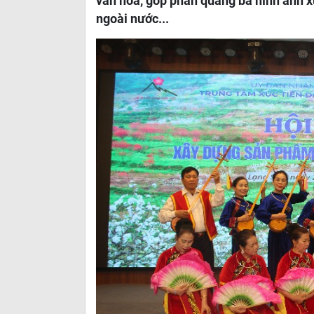
văn hóa, góp phần quảng bá hình ảnh x
ngoài nước...