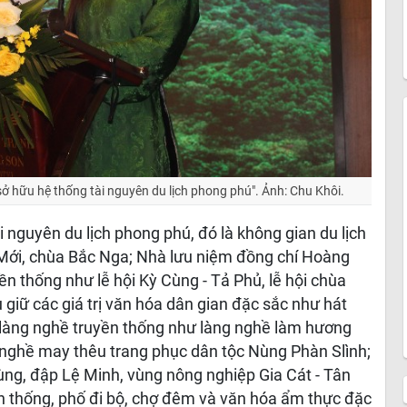
ở hữu hệ thống tài nguyên du lịch phong phú". Ảnh: Chu Khôi.
 nguyên du lịch phong phú, đó là không gian du lịch
n Mới, chùa Bắc Nga; Nhà lưu niệm đồng chí Hoàng
ền thống như lễ hội Kỳ Cùng - Tả Phủ, lễ hội chùa
iữ các giá trị văn hóa dân gian đặc sắc như hát
g làng nghề truyền thống như làng nghề làm hương
nghề may thêu trang phục dân tộc Nùng Phàn Slình;
ùng, đập Lệ Minh, vùng nông nghiệp Gia Cát - Tân
ền thống, phố đi bộ, chợ đêm và văn hóa ẩm thực đặc