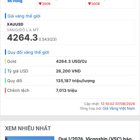
Mi Hồng
▼300K
▼300K
Giá vàng thế giới
XAUUSD
VÀNG/ĐÔ LA MỸ
4264.3
0.543(23)
Quy đổi vàng thế giới
Gold
4264.3 USD/Oz
Tỷ giá USD
26,200 VND
Quy đổi
135,187 triệu/lượng
Chênh lệch
7,013 triệu
Cập nhật:
12:10:02 07/08/2026
Giá Vàng Việt Nam
Tổng hợp bởi
XEM NHIỀU NHẤT
Quý I/2026, Viconship (VSC) báo