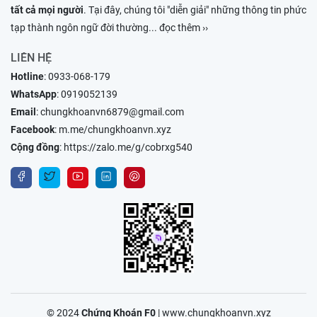
tất cả mọi người
. Tại đây, chúng tôi "diễn giải" những thông tin phức
tạp thành ngôn ngữ đời thường
... đọc thêm ››
LIÊN HỆ
Hotline
:
0933-068-179
WhatsApp
:
0919052139
Email
:
chungkhoanvn6879@gmail.com
Facebook
:
m.me/chungkhoanvn.xyz
Cộng đồng
:
https://zalo.me/g/cobrxg540
© 2024
Chứng Khoán F0
|
www.chungkhoanvn.xyz