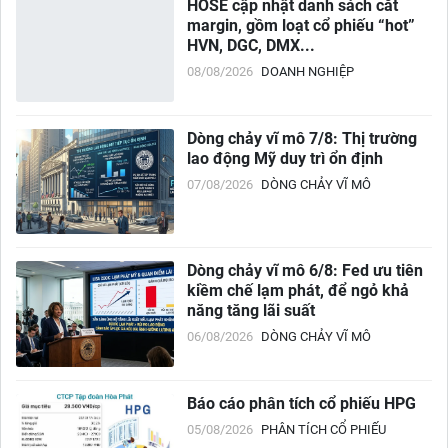
HOSE cập nhật danh sách cắt
margin, gồm loạt cổ phiếu “hot”
HVN, DGC, DMX...
08/08/2026
DOANH NGHIỆP
Dòng chảy vĩ mô 7/8: Thị trường
lao động Mỹ duy trì ổn định
07/08/2026
DÒNG CHẢY VĨ MÔ
Dòng chảy vĩ mô 6/8: Fed ưu tiên
kiềm chế lạm phát, để ngỏ khả
năng tăng lãi suất
06/08/2026
DÒNG CHẢY VĨ MÔ
Báo cáo phân tích cổ phiếu HPG
05/08/2026
PHÂN TÍCH CỔ PHIẾU