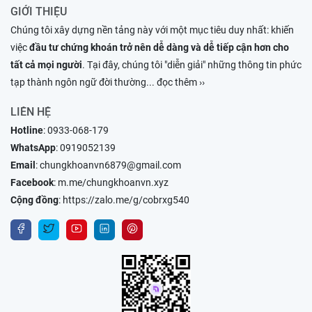
GIỚI THIỆU
Chúng tôi xây dựng nền tảng này với một mục tiêu duy nhất: khiến
việc
đầu tư chứng khoán trở nên dễ dàng và dễ tiếp cận hơn cho
tất cả mọi người
. Tại đây, chúng tôi "diễn giải" những thông tin phức
tạp thành ngôn ngữ đời thường
... đọc thêm ››
LIÊN HỆ
Hotline
:
0933-068-179
WhatsApp
:
0919052139
Email
:
chungkhoanvn6879@gmail.com
Facebook
:
m.me/chungkhoanvn.xyz
Cộng đồng
:
https://zalo.me/g/cobrxg540