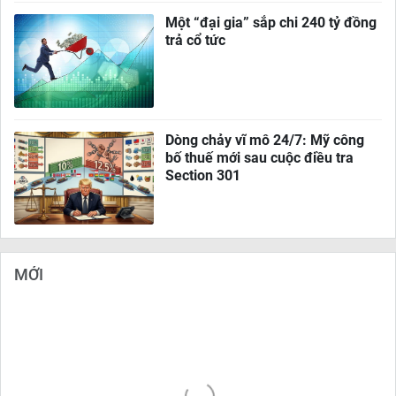
Một “đại gia” sắp chi 240 tỷ đồng
trả cổ tức
Dòng chảy vĩ mô 24/7: Mỹ công
bố thuế mới sau cuộc điều tra
Section 301
MỚI