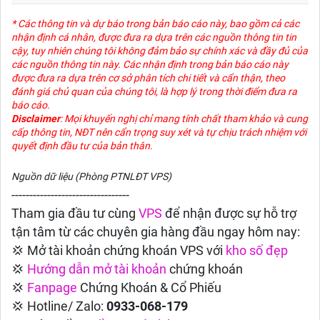
* Các thông tin và dự báo trong bản báo cáo này, bao gồm cả các
nhận định cá nhân, được đưa ra dựa trên các nguồn thông tin tin
cậy, tuy nhiên chúng tôi không đảm bảo sự chính xác và đầy đủ của
các nguồn thông tin này. Các nhận định trong bản báo cáo này
được đưa ra dựa trên cơ sở phân tích chi tiết và cẩn thận, theo
đánh giá chủ quan của chúng tôi, là hợp lý trong thời điểm đưa ra
báo cáo.
Disclaimer
: Mọi khuyến nghị chỉ mang tính chất tham khảo và cung
cấp thông tin, NĐT nên cẩn trọng suy xét và tự chịu trách nhiệm với
quyết định đầu tư của bản thân.
Nguồn dữ liệu (Phòng PTNLĐT VPS)
---------------------------------
Tham gia đầu tư cùng
VPS
để nhận được sự hỗ trợ
tận tâm từ các chuyên gia hàng đầu ngay hôm nay:
💢 Mở tài khoản chứng khoán VPS với
kho số đẹp
💢
Hướng dẫn
mở tài khoản
chứng khoán
💢
Fanpage
Chứng Khoán & Cổ Phiếu
💢 Hotline/ Zalo:
0933-068-179