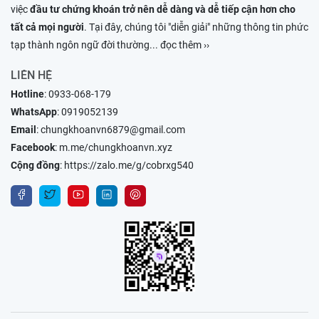
việc
đầu tư chứng khoán trở nên dễ dàng và dễ tiếp cận hơn cho
tất cả mọi người
. Tại đây, chúng tôi "diễn giải" những thông tin phức
tạp thành ngôn ngữ đời thường
... đọc thêm ››
LIÊN HỆ
Hotline
:
0933-068-179
WhatsApp
:
0919052139
Email
:
chungkhoanvn6879@gmail.com
Facebook
:
m.me/chungkhoanvn.xyz
Cộng đồng
:
https://zalo.me/g/cobrxg540