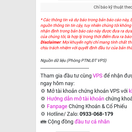
Chỉ báo kỹ thuật the
* Các thông tin và dự báo trong bản báo cáo này,
nguồn thông tin tin cậy, tuy nhiên chúng tôi khôn
nhận định trong bản báo cáo này được đưa ra dựa t
của chúng tôi, là hợp lý trong thời điểm đưa ra bá
Disclaimer
: Mọi khuyến nghị chỉ mang tính chất t
chịu trách nhiệm với quyết định đầu tư của bản th
Nguồn dữ liệu (Phòng PTNLĐT VPS)
---------------------------------
Tham gia đầu tư cùng
VPS
để nhận đượ
ngay hôm nay:
💢 Mở tài khoản chứng khoán VPS với
k
💢
Hướng dẫn
mở tài khoản
chứng kho
💢
Fanpage
Chứng Khoán & Cổ Phiếu
💢 Hotline/ Zalo:
0933-068-179
👪 Cộng đồng
đầu tư cá nhân