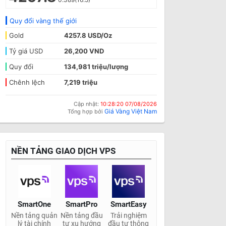
Quy đổi vàng thế giới
Gold
4257.8 USD/Oz
Tỷ giá USD
26,200 VND
Quy đổi
134,981 triệu/lượng
Chênh lệch
7,219 triệu
Cập nhật:
10:28:20 07/08/2026
Giá Vàng Việt Nam
Tổng hợp bởi
NỀN TẢNG GIAO DỊCH VPS
SmartOne
SmartPro
SmartEasy
Nền tảng quản
Nền tảng đầu
Trải nghiệm
lý tài chính
tư xu hướng
đầu tư thông