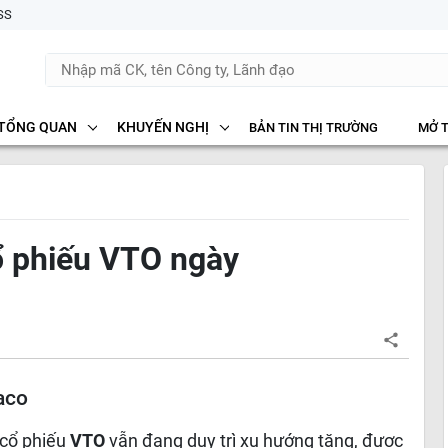
SS
TỔNG QUAN
KHUYẾN NGHỊ
BẢN TIN THỊ TRƯỜNG
MỞ 
ổ phiếu VTO ngày
aco
 cổ phiếu
VTO
vẫn đang duy trì xu hướng tăng, được