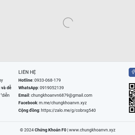
LIÊN HỆ
uy
Hotline
:
0933-068-179
 và dễ
WhatsApp
:
0919052139
 "diễn
Email
:
chungkhoanvn6879@gmail.com
Facebook
:
m.me/chungkhoanvn.xyz
Cộng đồng
:
https://zalo.me/g/cobrxg540
© 2024
Chứng Khoán F0
|
www.chungkhoanvn.xyz