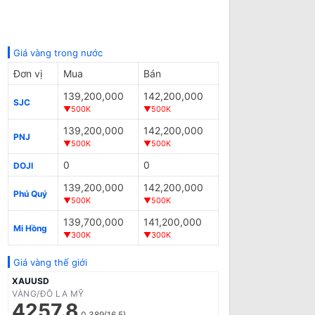
Giá vàng trong nước
Đơn vị
Mua
Bán
139,200,000
142,200,000
SJC
▼500K
▼500K
139,200,000
142,200,000
PNJ
▼500K
▼500K
0
0
DOJI
139,200,000
142,200,000
Phú Quý
▼500K
▼500K
139,700,000
141,200,000
Mi Hồng
▼300K
▼300K
Giá vàng thế giới
XAUUSD
VÀNG/ĐÔ LA MỸ
4257.8
0.389(16.5)