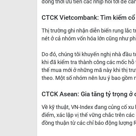
đồng thời ưu tiên các nhịp hồi tới để că
CTCK Vietcombank: Tìm kiếm cổ p
Thị trường ghi nhận diễn biến rung lắc
nét ở cả nhóm vốn hóa lớn cũng như phầ
Do đó, chúng tôi khuyến nghị nhà đầu tư
khi đã kiểm tra thành công các mốc hỗ 
thế mua mới ở những mã này khi thị trườ
theo. Một số nhóm nên lưu ý bao gồm n
CTCK Asean: Gia tăng tỷ trọng ở 
Về kỹ thuật, VN-Index đang củng cố xu 
điểm, xác lập vị thế vững chắc trên c
đồng thuận từ các chỉ báo động lượng 