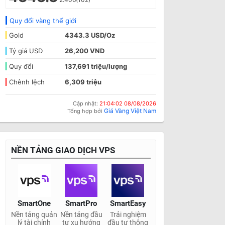
Quy đổi vàng thế giới
Gold
4343.3 USD/Oz
Tỷ giá USD
26,200 VND
Quy đổi
137,691 triệu/lượng
Chênh lệch
6,309 triệu
Cập nhật:
21:04:02 08/08/2026
Giá Vàng Việt Nam
Tổng hợp bởi
NỀN TẢNG GIAO DỊCH VPS
SmartOne
SmartPro
SmartEasy
Nền tảng quản
Nền tảng đầu
Trải nghiệm
lý tài chính
tư xu hướng
đầu tư thông