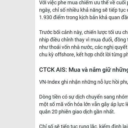
Với việc phe mua chiếm ưu thế về cuối 
ngày, chỉ số nhiều khả năng sẽ tiếp tụ
1.930 điểm trong kịch bản khả quan đầu
Trước bối cảnh này, chiến lược tối ưu c
nhịp điều chỉnh thay vì mua đuổi, đồng
như thoái vốn nhà nước, các nghị quyết p
chu kỳ offshore, kết hợp chốt lời từng p
CTCK AIS: Mua và nắm giữ những 
VN-Index ghi nhận những nỗ lực hồi ph
Dòng tiền có sự dịch chuyển sang nhóm
một số mã vốn hóa lớn vẫn gây áp lực l
quân 20 phiên giao dịch gần nhất.
Chỉ số sẽ tiếp tục rung lắc, kiểm định l