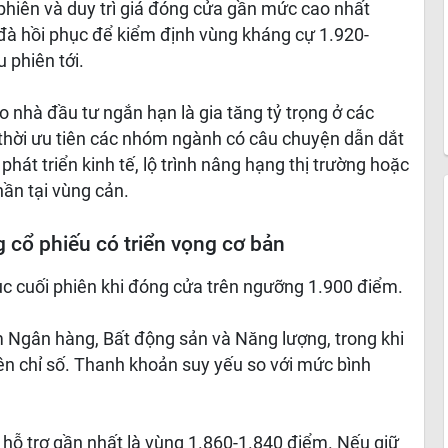
phiên và duy trì giá đóng cửa gần mức cao nhất
c đà hồi phục để kiểm định vùng kháng cự 1.920-
 phiên tới.
ho nhà đầu tư ngắn hạn là gia tăng tỷ trọng ở các
 thời ưu tiên các nhóm ngành có câu chuyện dẫn dắt
hát triển kinh tế, lộ trình nâng hạng thị trường hoặc
hần tại vùng cản.
cổ phiếu có triển vọng cơ bản
ục cuối phiên khi đóng cửa trên ngưỡng 1.900 điểm.
 Ngân hàng, Bất động sản và Năng lượng, trong khi
ên chỉ số. Thanh khoản suy yếu so với mức bình
ại hỗ trợ gần nhất là vùng 1.860-1.840 điểm. Nếu giữ