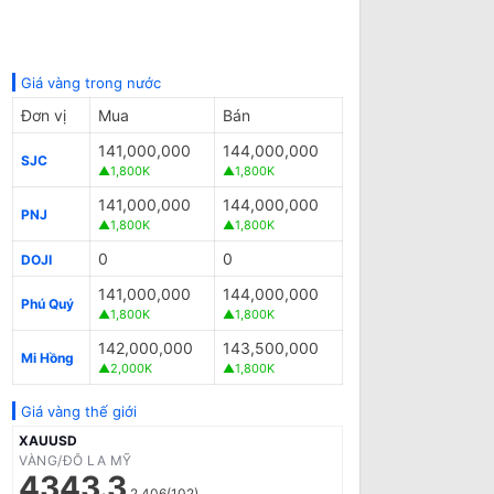
Giá vàng trong nước
Đơn vị
Mua
Bán
141,000,000
144,000,000
SJC
▲1,800K
▲1,800K
141,000,000
144,000,000
PNJ
▲1,800K
▲1,800K
0
0
DOJI
141,000,000
144,000,000
Phú Quý
▲1,800K
▲1,800K
142,000,000
143,500,000
Mi Hồng
▲2,000K
▲1,800K
Giá vàng thế giới
XAUUSD
VÀNG/ĐÔ LA MỸ
4343.3
2.406(102)