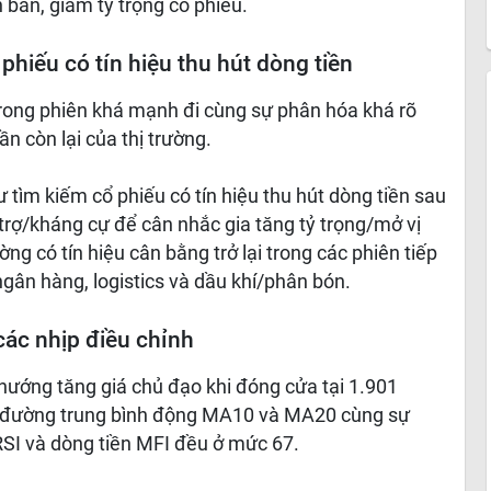
n bán, giảm tỷ trọng cổ phiếu.
hiếu có tín hiệu thu hút dòng tiền
 trong phiên khá mạnh đi cùng sự phân hóa khá rõ
n còn lại của thị trường.
 tìm kiếm cổ phiếu có tín hiệu thu hút dòng tiền sau
trợ/kháng cự để cân nhắc gia tăng tỷ trọng/mở vị
ng có tín hiệu cân bằng trở lại trong các phiên tiếp
gân hàng, logistics và dầu khí/phân bón.
các nhịp điều chỉnh
hướng tăng giá chủ đạo khi đóng cửa tại 1.901
ác đường trung bình động MA10 và MA20 cùng sự
RSI và dòng tiền MFI đều ở mức 67.