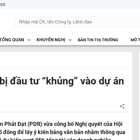
RSS
TỔNG QUAN
KHUYẾN NGHỊ
BẢN TIN THỊ TRƯỜNG
MỞ 
bị đầu tư “khủng” vào dự án
ản Phát Đạt (PDR) vừa công bố Nghị quyết của Hội
cổ đông để lấy ý kiến bằng văn bản nhằm thông qua