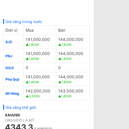
Giá vàng trong nước
Đơn vị
Mua
Bán
141,000,000
144,000,000
SJC
▲1,800K
▲1,800K
141,000,000
144,000,000
PNJ
▲1,800K
▲1,800K
0
0
DOJI
141,000,000
144,000,000
Phú Quý
▲1,800K
▲1,800K
142,000,000
143,500,000
Mi Hồng
▲2,000K
▲1,800K
Giá vàng thế giới
XAUUSD
VÀNG/ĐÔ LA MỸ
4343.3
2.406(102)