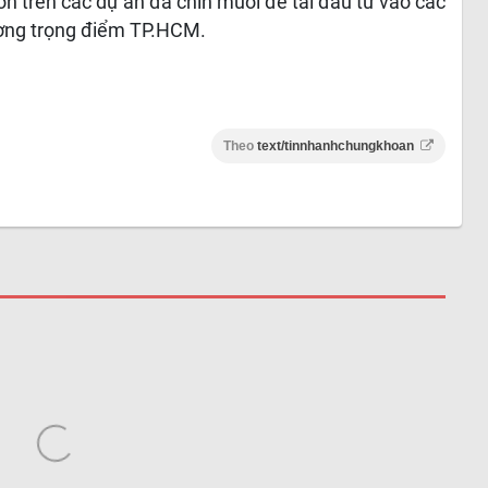
ốn trên các dự án đã chín muồi để tái đầu tư vào các
rường trọng điểm TP.HCM.
Theo
text/tinnhanhchungkhoan