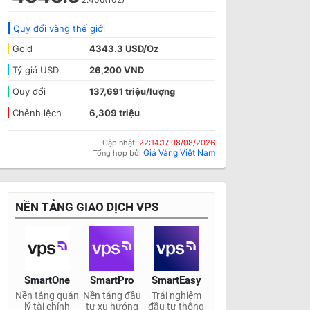
Quy đổi vàng thế giới
Gold
4343.3 USD/Oz
Tỷ giá USD
26,200 VND
Quy đổi
137,691 triệu/lượng
Chênh lệch
6,309 triệu
Cập nhật:
22:14:17 08/08/2026
Giá Vàng Việt Nam
Tổng hợp bởi
NỀN TẢNG GIAO DỊCH VPS
SmartOne
SmartPro
SmartEasy
Nền tảng quản
Nền tảng đầu
Trải nghiệm
lý tài chính
tư xu hướng
đầu tư thông