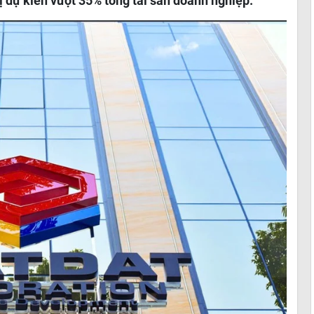
rị dự kiến vượt 35% tổng tài sản doanh nghiệp.