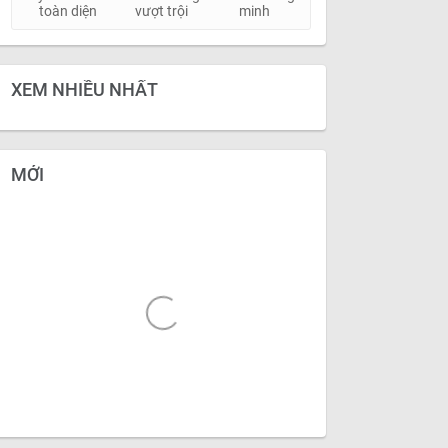
toàn diện
vượt trội
minh
XEM NHIỀU NHẤT
MỚI