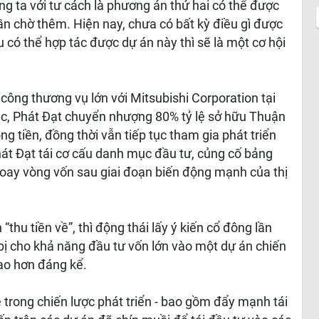
ng ta với tư cách là phương án thứ hai có thể được
ần chờ thêm. Hiện nay, chưa có bất kỳ điều gì được
u có thể hợp tác được dự án này thì sẽ là một cơ hội
ông thương vụ lớn với Mitsubishi Corporation tại
ác, Phát Đạt chuyển nhượng 80% tỷ lệ sở hữu Thuận
g tiền, đồng thời vẫn tiếp tục tham gia phát triển
át Đạt tái cơ cấu danh mục đầu tư, củng cố bảng
 xoay vòng vốn sau giai đoạn biến động mạnh của thị
thu tiền về”, thì động thái lấy ý kiến cổ đông lần
 bị cho khả năng đầu tư vốn lớn vào một dự án chiến
ao hơn đáng kể.
 trong chiến lược phát triển - bao gồm đẩy mạnh tái