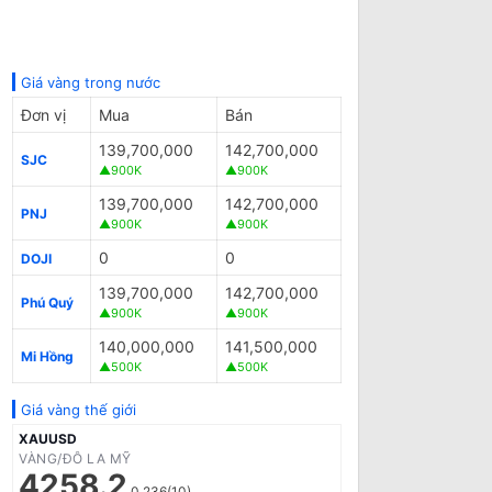
Giá vàng trong nước
Đơn vị
Mua
Bán
139,700,000
142,700,000
SJC
▲900K
▲900K
139,700,000
142,700,000
PNJ
▲900K
▲900K
0
0
DOJI
139,700,000
142,700,000
Phú Quý
▲900K
▲900K
140,000,000
141,500,000
Mi Hồng
▲500K
▲500K
Giá vàng thế giới
XAUUSD
VÀNG/ĐÔ LA MỸ
4258.2
0.236(10)