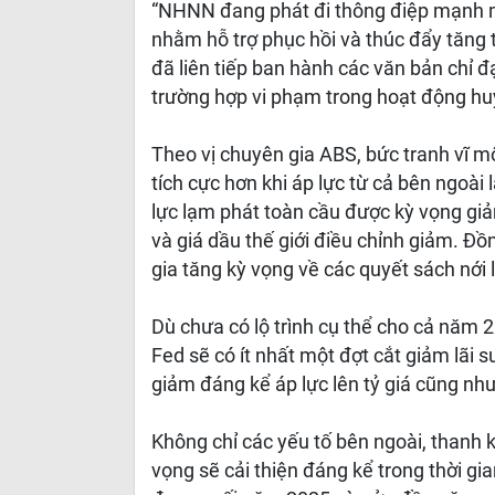
“NHNN đang phát đi thông điệp mạnh mẽ
nhằm hỗ trợ phục hồi và thúc đẩy tăng 
đã liên tiếp ban hành các văn bản chỉ 
trường hợp vi phạm trong hoạt động h
Theo vị chuyên gia ABS, bức tranh vĩ m
tích cực hơn khi áp lực từ cả bên ngoài
lực lạm phát toàn cầu được kỳ vọng giảm
và giá dầu thế giới điều chỉnh giảm. Đồ
gia tăng kỳ vọng về các quyết sách nới lỏ
Dù chưa có lộ trình cụ thể cho cả năm 
Fed sẽ có ít nhất một đợt cắt giảm lãi 
giảm đáng kể áp lực lên tỷ giá cũng như
Không chỉ các yếu tố bên ngoài, thanh
vọng sẽ cải thiện đáng kể trong thời gi