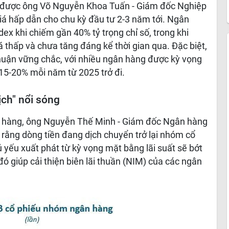
 được ông Võ Nguyễn Khoa Tuấn - Giám đốc Nghiệp
á hấp dẫn cho chu kỳ đầu tư 2-3 năm tới. Ngân
dex khi chiếm gần 40% tỷ trọng chỉ số, trong khi
 thấp và chưa tăng đáng kể thời gian qua. Đặc biệt,
nhuận vững chắc, với nhiều ngân hàng được kỳ vọng
 15-20% mỗi năm từ 2025 trở đi.
ịch" nổi sóng
gân hàng, ông Nguyễn Thế Minh - Giám đốc Ngân hàng
rằng dòng tiền đang dịch chuyển trở lại nhóm cổ
 yếu xuất phát từ kỳ vọng mặt bằng lãi suất sẽ bớt
đó giúp cải thiện biên lãi thuần (NIM) của các ngân