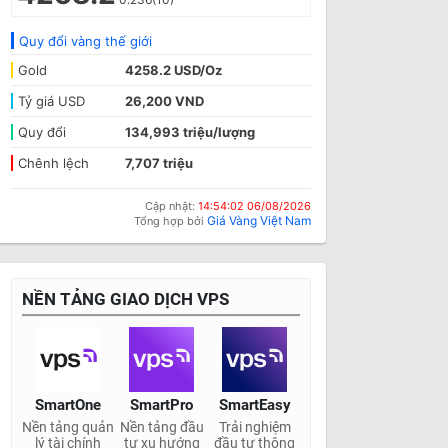
Quy đổi vàng thế giới
Gold
4258.2 USD/Oz
Tỷ giá USD
26,200 VND
Quy đổi
134,993 triệu/lượng
Chênh lệch
7,707 triệu
Cập nhật:
14:54:02 06/08/2026
Giá Vàng Việt Nam
Tổng hợp bởi
NỀN TẢNG GIAO DỊCH VPS
SmartOne
SmartPro
SmartEasy
Nền tảng quản
Nền tảng đầu
Trải nghiệm
lý tài chính
tư xu hướng
đầu tư thông