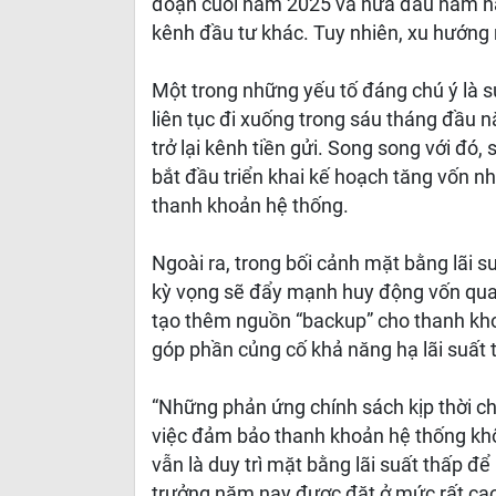
đoạn cuối năm 2025 và nửa đầu năm nay
kênh đầu tư khác. Tuy nhiên, xu hướng 
Một trong những yếu tố đáng chú ý là 
liên tục đi xuống trong sáu tháng đầu 
trở lại kênh tiền gửi. Song song với 
bắt đầu triển khai kế hoạch tăng vốn n
thanh khoản hệ thống.
Ngoài ra, trong bối cảnh mặt bằng lãi s
kỳ vọng sẽ đẩy mạnh huy động vốn qua k
tạo thêm nguồn “backup” cho thanh kho
góp phần củng cố khả năng hạ lãi suất 
“Những phản ứng chính sách kịp thời ch
việc đảm bảo thanh khoản hệ thống khô
vẫn là duy trì mặt bằng lãi suất thấp để 
trưởng năm nay được đặt ở mức rất cao”