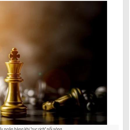
ếu ngân hàng khi "rục rịch" nổi sóng