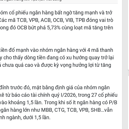
hóm cổ phiếu ngân hàng bất ngờ tăng mạnh và trở
Các mã TCB, VPB, ACB, OCB, VIB, TPB đóng vai trò
trong đó OCB bứt phá 5,73% cùng loạt mã tăng trên
 tiền đổ mạnh vào nhóm ngân hàng với 4 mã thanh
y cho thấy dòng tiền đang có xu hướng quay trở lại
giá chưa quá cao và được kỳ vọng hưởng lợi từ tăng
p đỉnh trước đó, mặt bằng định giá của nhóm ngân
ê từ báo cáo tài chính quý I/2026, trong 27 cổ phiếu
vào khoảng 1,5 lần. Trong khi số ít ngân hàng có P/B
u ngân hàng lớn như MBB, CTG, TCB, VPB, SHB…vẫn
nh ngành, dưới 1,5 lần.