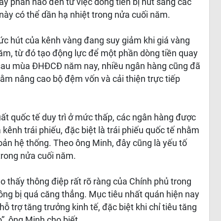
 phần nào đến từ việc dòng tiền bị hút sang các
này có thể dần hạ nhiệt trong nửa cuối năm.
sức hút của kênh vàng đang suy giảm khi giá vàng
năm, từ đó tạo động lực để một phần dòng tiền quay
đó, sau mùa ĐHĐCĐ năm nay, nhiều ngân hàng cũng đã
hằm nâng cao bộ đệm vốn và cải thiện trực tiếp
uất quốc tế duy trì ở mức thấp, các ngân hàng được
ênh trái phiếu, đặc biệt là trái phiếu quốc tế nhằm
ản hệ thống. Theo ông Minh, đây cũng là yếu tố
trong nửa cuối năm.
o thấy thông điệp rất rõ ràng của Chính phủ trong
ng bị quá căng thẳng. Mục tiêu nhất quán hiện nay
hỗ trợ tăng trưởng kinh tế, đặc biệt khi chỉ tiêu tăng
, ông Minh cho biết.