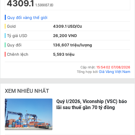
4309.1
1.599(67.8)
Quy đổi vàng thế giới
Gold
4309.1 USD/Oz
Tỷ giá USD
26,200 VND
Quy đổi
136,607 triệu/lượng
Chênh lệch
5,593 triệu
Cập nhật:
15:54:02 07/08/2026
Giá Vàng Việt Nam
Tổng hợp bởi
XEM NHIỀU NHẤT
Quý I/2026, Viconship (VSC) báo
lãi sau thuế gần 70 tỷ đồng