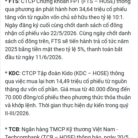
*
FTS
: CTCP Chứng khoán FPT (FTS – HOSE) thông
qua phương án phát hành hơn 34,64 triệu cổ phiếu
tăng vốn từ nguồn vốn chủ sở hữu theo tỷ lệ 10:1.
Ngày đăng ký cuối cùng chốt danh sách cổ đông
nhận cổ phiếu vào 22/5/2026. Cùng ngày chốt danh
sách cổ đông trên, FTS sẽ tiến hành trả cổ tức năm
2025 bằng tiền mặt theo tỷ lệ 5%, thanh toán bắt
đầu từ ngày 11/6/2026.
*
KDC
: CTCP Tập đoàn Kido (KDC – HOSE) thông
qua việc mua lại hơn 14,49 triệu cổ phiếu từ nguồn
thặng dư vốn cổ phần. Giá mua từ 40.000 đồng đến
70.000 đồng/cổ phiếu theo phương thức thỏa thuận
và khớp lệnh. Thời gian thực hiện dự kiến trong quý
II-III/2026.
*
TCB
: Ngân hàng TMCP Kỹ thương Việt Nam -
Techcombank (TCB – HOSE) thông báo, ngày 20/5