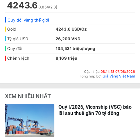
4243.6
0.054(2.3)
Quy đổi vàng thế giới
Gold
4243.6 USD/Oz
Tỷ giá USD
26,200 VND
Quy đổi
134,531 triệu/lượng
Chênh lệch
8,169 triệu
Cập nhật:
08:14:18 07/08/2026
Giá Vàng Việt Nam
Tổng hợp bởi
XEM NHIỀU NHẤT
Quý I/2026, Viconship (VSC) báo
lãi sau thuế gần 70 tỷ đồng