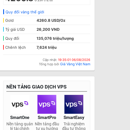
Quy đổi vàng thế giới
Gold
4260.8 USD/Oz
Tỷ giá USD
26,200 VND
Quy đổi
135,076 triệu/lượng
Chênh lệch
7,624 triệu
Cập nhật:
19:35:01 06/08/2026
Giá Vàng Việt Nam
Tổng hợp bởi
NỀN TẢNG GIAO DỊCH VPS
SmartOne
SmartPro
SmartEasy
Nền tảng quản
Nền tảng đầu
Trải nghiệm
lý tài chính
tư xu hướng
đầu tư thông