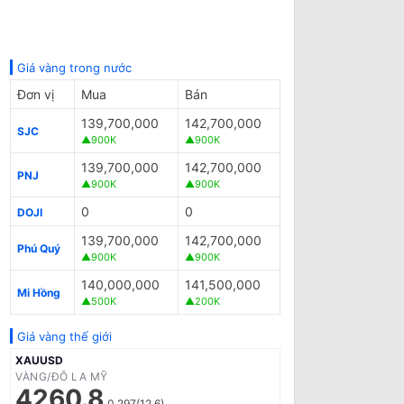
Giá vàng trong nước
Đơn vị
Mua
Bán
139,700,000
142,700,000
SJC
▲900K
▲900K
139,700,000
142,700,000
PNJ
▲900K
▲900K
0
0
DOJI
139,700,000
142,700,000
Phú Quý
▲900K
▲900K
140,000,000
141,500,000
Mi Hồng
▲500K
▲200K
Giá vàng thế giới
XAUUSD
VÀNG/ĐÔ LA MỸ
4260.8
0.297(12.6)