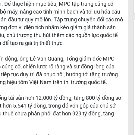
nh. Để thực hiện mục tiêu, MPC tập trung củng cố
àn bộ máy, nâng cao tính minh bạch và tối ưu hóa cấu
 án đầu tư quy mô lớn. Tập trung chuyển đổi các mô
từng đơn vị diện tích nhằm kéo giảm giá thành sản
ều, chủ trương thu hút thêm các nguồn lực quốc tế
ể tạo ra giá trị thiết thực.
iến động, ông Lê Văn Quang, Tổng giám đốc MPC
c củng cố, chiến lược rõ ràng và sự đồng lòng của
tiếp tục duy trì đà phục hồi, hướng tới tăng trưởng
ng hiệu tôm Việt Nam trên thị trường quốc tế.
ng tài sản hơn 12.000 tỷ đồng, tăng 800 tỷ đồng so
 hơn 5.541 tỷ đồng, trong đó vốn góp của chủ sở
u thuế chưa phân phối đạt hơn 929 tỷ đồng, tăng