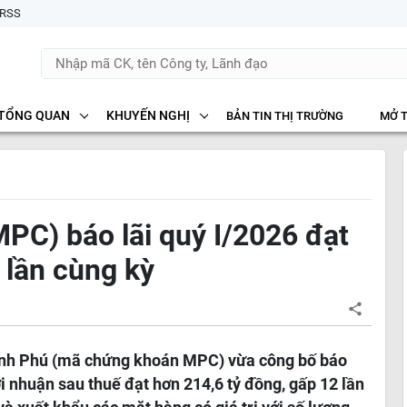
RSS
TỔNG QUAN
KHUYẾN NGHỊ
BẢN TIN THỊ TRƯỜNG
MỞ 
PC) báo lãi quý I/2026 đạt
 lần cùng kỳ
inh Phú (mã chứng khoán MPC) vừa công bố báo
ợi nhuận sau thuế đạt hơn 214,6 tỷ đồng, gấp 12 lần