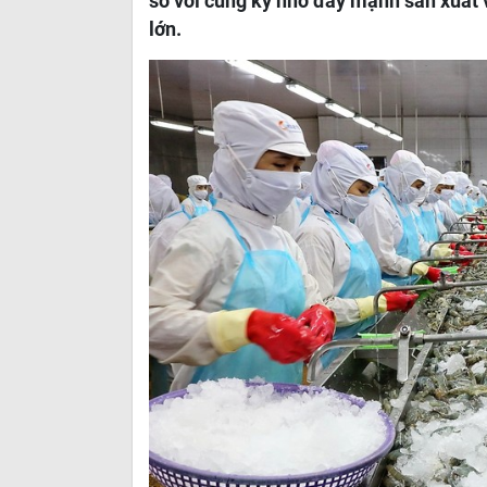
so với cùng kỳ nhờ đẩy mạnh sản xuất v
lớn.