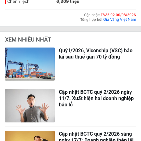
Chênh lệch
6,309 triệu
Cập nhật:
17:35:02 09/08/2026
Giá Vàng Việt Nam
Tổng hợp bởi
XEM NHIỀU NHẤT
Quý I/2026, Viconship (VSC) báo
lãi sau thuế gần 70 tỷ đồng
Cập nhật BCTC quý 2/2026 ngày
11/7: Xuất hiện hai doanh nghiệp
báo lỗ
Cập nhật BCTC quý 2/2026 sáng
ngày 17/7: Doanh nghiệp thép lãi