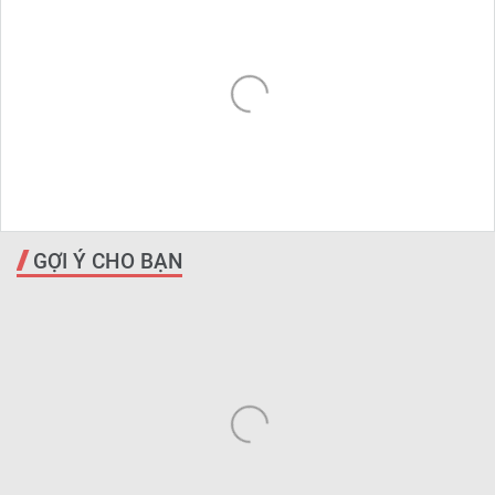
GỢI Ý CHO BẠN