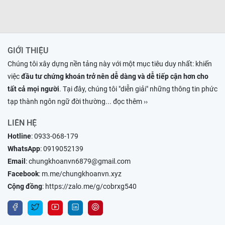
GIỚI THIỆU
Chúng tôi xây dựng nền tảng này với một mục tiêu duy nhất: khiến
việc
đầu tư chứng khoán trở nên dễ dàng và dễ tiếp cận hơn cho
tất cả mọi người
. Tại đây, chúng tôi "diễn giải" những thông tin phức
tạp thành ngôn ngữ đời thường
... đọc thêm ››
LIÊN HỆ
Hotline
:
0933-068-179
WhatsApp
:
0919052139
Email
:
chungkhoanvn6879@gmail.com
Facebook
:
m.me/chungkhoanvn.xyz
Cộng đồng
:
https://zalo.me/g/cobrxg540