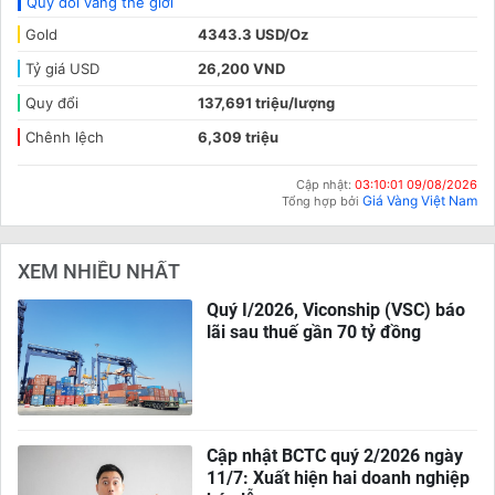
Quy đổi vàng thế giới
Gold
4343.3 USD/Oz
Tỷ giá USD
26,200 VND
Quy đổi
137,691 triệu/lượng
Chênh lệch
6,309 triệu
Cập nhật:
03:10:01 09/08/2026
Giá Vàng Việt Nam
Tổng hợp bởi
XEM NHIỀU NHẤT
Quý I/2026, Viconship (VSC) báo
lãi sau thuế gần 70 tỷ đồng
Cập nhật BCTC quý 2/2026 ngày
11/7: Xuất hiện hai doanh nghiệp