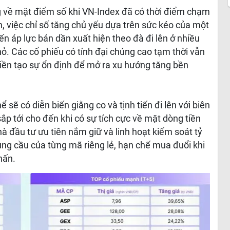
g về mặt điểm số khi VN-Index đã có thời điểm chạm
n, việc chỉ số tăng chủ yếu dựa trên sức kéo của một
n áp lực bán dần xuất hiện theo đà đi lên ở nhiều
. Các cổ phiếu có tính đại chúng cao tạm thời vẫn
iền tạo sự ổn định để mở ra xu hướng tăng bền
 sẽ có diễn biến giằng co và tịnh tiến đi lên với biên
ắp tới cho đến khi có sự tích cực về mặt dòng tiền
Nhà đầu tư ưu tiên nắm giữ và linh hoạt kiểm soát tỷ
cung cầu của từng mã riêng lẻ, hạn chế mua đuổi khi
hấn.