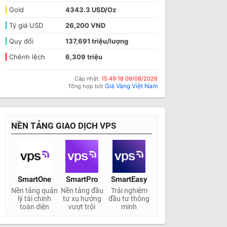
Gold
4343.3 USD/Oz
Tỷ giá USD
26,200 VND
Quy đổi
137,691 triệu/lượng
Chênh lệch
6,309 triệu
Cập nhật:
15:49:18 09/08/2026
Giá Vàng Việt Nam
Tổng hợp bởi
NỀN TẢNG GIAO DỊCH VPS
SmartOne
SmartPro
SmartEasy
Nền tảng quản
Nền tảng đầu
Trải nghiệm
lý tài chính
tư xu hướng
đầu tư thông
toàn diện
vượt trội
minh