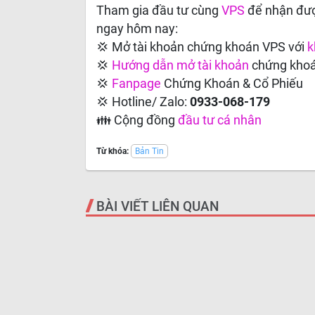
Tham gia đầu tư cùng
VPS
để nhận đượ
ngay hôm nay:
💢 Mở tài khoản chứng khoán VPS với
k
💢
Hướng dẫn
mở tài khoản
chứng kho
💢
Fanpage
Chứng Khoán & Cổ Phiếu
💢 Hotline/ Zalo:
0933-068-179
👪 Cộng đồng
đầu tư cá nhân
Từ khóa:
Bản Tin
BÀI VIẾT LIÊN QUAN