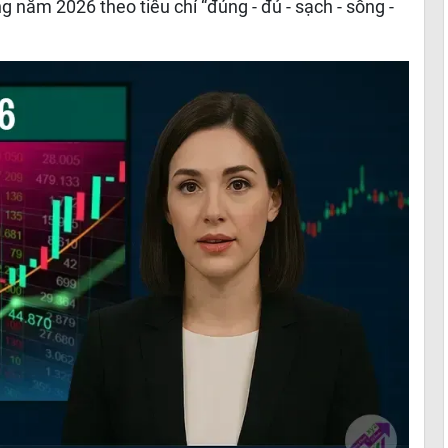
ng năm 2026 theo tiêu chí “đúng - đủ - sạch - sống -