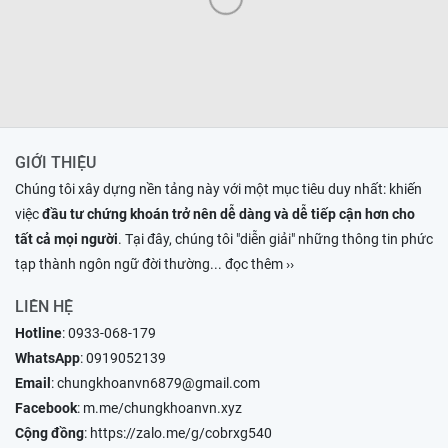
GIỚI THIỆU
Chúng tôi xây dựng nền tảng này với một mục tiêu duy nhất: khiến
việc
đầu tư chứng khoán trở nên dễ dàng và dễ tiếp cận hơn cho
tất cả mọi người
. Tại đây, chúng tôi "diễn giải" những thông tin phức
tạp thành ngôn ngữ đời thường
... đọc thêm ››
LIÊN HỆ
Hotline
:
0933-068-179
WhatsApp
:
0919052139
Email
:
chungkhoanvn6879@gmail.com
Facebook
:
m.me/chungkhoanvn.xyz
Cộng đồng
:
https://zalo.me/g/cobrxg540