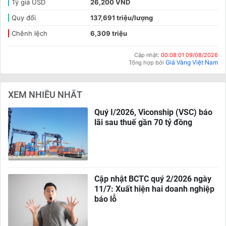
Tỷ giá USD
26,200 VND
Quy đổi
137,691 triệu/lượng
Chênh lệch
6,309 triệu
Cập nhật:
00:08:01 09/08/2026
Giá Vàng Việt Nam
Tổng hợp bởi
XEM NHIỀU NHẤT
Quý I/2026, Viconship (VSC) báo
lãi sau thuế gần 70 tỷ đồng
Cập nhật BCTC quý 2/2026 ngày
11/7: Xuất hiện hai doanh nghiệp
báo lỗ