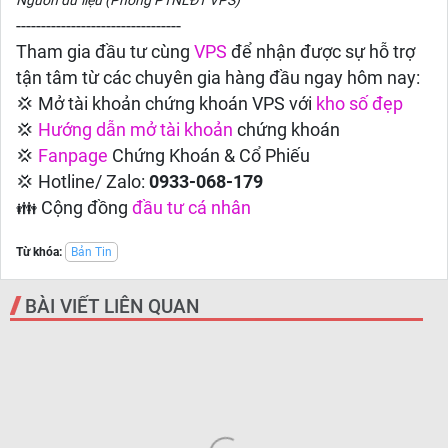
Nguồn dữ liệu (Phòng PTNLĐT VPS)
---------------------------------
Tham gia đầu tư cùng
VPS
để nhận được sự hỗ trợ
tận tâm từ các chuyên gia hàng đầu ngay hôm nay:
💢 Mở tài khoản chứng khoán VPS với
kho số đẹp
💢
Hướng dẫn
mở tài khoản
chứng khoán
💢
Fanpage
Chứng Khoán & Cổ Phiếu
💢 Hotline/ Zalo:
0933-068-179
👪 Cộng đồng
đầu tư cá nhân
Từ khóa:
Bản Tin
BÀI VIẾT LIÊN QUAN