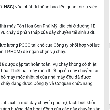
ã:
HSG
) vừa phát đi thông báo liên quan tới sự việc
 Nhà máy Tôn Hoa Sen Phú Mỹ, địa chỉ ở đường 1B,
vụ cháy ở phần tháp của dây chuyền tái sinh axit.
i lực lượng PCCC tại chỗ của Công ty phối hợp với lực
n TP.HCM) đê ngăn chặn vụ cháy.
đã được dập tắt hoàn toàn. Vụ cháy không có thiệt
g hóa. Thiệt hại máy móc thiết bị của dây chuyền tái
àn bộ máy móc thiết bị của nhà máy đều đã được
 cháy đang được Công ty và Cơ quan chức năng
inh axit là một dây chuyển phụ trợ, tách biệt khỏi
g ảnh hưởng đến hoạt động của các dây chuyền sản