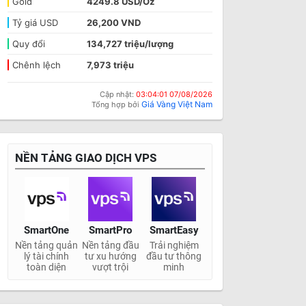
Gold
4249.8 USD/Oz
Tỷ giá USD
26,200 VND
Quy đổi
134,727 triệu/lượng
Chênh lệch
7,973 triệu
Cập nhật:
03:04:01 07/08/2026
Giá Vàng Việt Nam
Tổng hợp bởi
NỀN TẢNG GIAO DỊCH VPS
SmartOne
SmartPro
SmartEasy
Nền tảng quản
Nền tảng đầu
Trải nghiệm
lý tài chính
tư xu hướng
đầu tư thông
toàn diện
vượt trội
minh