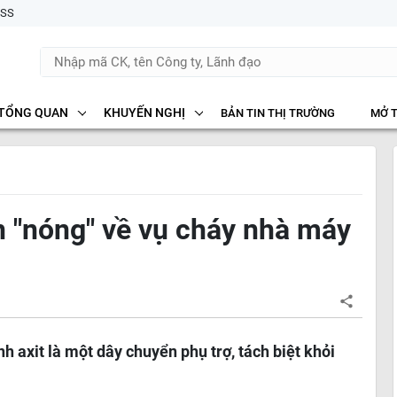
SS
TỔNG QUAN
KHUYẾN NGHỊ
BẢN TIN THỊ TRƯỜNG
MỞ 
n "nóng" về vụ cháy nhà máy
h axit là một dây chuyển phụ trợ, tách biệt khỏi