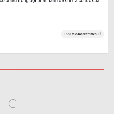
 cổ phiếu trong đợt phát hành để chi trả cổ tức của
Theo
text/markettimes