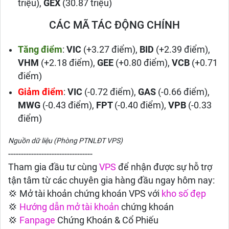
triệu),
GEX
(30.87 triệu)
CÁC MÃ TÁC ĐỘNG CHÍNH
Tăng điểm
:
VIC
(+3.27 điểm),
BID
(+2.39 điểm),
VHM
(+2.18 điểm),
GEE
(+0.80 điểm),
VCB
(+0.71
điểm)
Giảm điểm
:
VIC
(-0.72 điểm),
GAS
(-0.66 điểm),
MWG
(-0.43 điểm),
FPT
(-0.40 điểm),
VPB
(-0.33
điểm)
Nguồn dữ liệu (Phòng PTNLĐT VPS)
---------------------------------
Tham gia đầu tư cùng
VPS
để nhận được sự hỗ trợ
tận tâm từ các chuyên gia hàng đầu ngay hôm nay:
💢 Mở tài khoản chứng khoán VPS với
kho số đẹp
💢
Hướng dẫn
mở tài khoản
chứng khoán
💢
Fanpage
Chứng Khoán & Cổ Phiếu