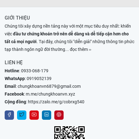
GIỚI THIỆU
Chúng tôi xây dựng nền tảng này với một mục tiêu duy nhất: khiến
việc
đầu tư chứng khoán trở nên dễ dàng và dễ tiếp cận hơn cho
tất cả mọi người
. Tại đây, chúng tôi "diễn giải" những thông tin phức
tạp thành ngôn ngữ đời thường
... đọc thêm ››
LIÊN HỆ
Hotline
:
0933-068-179
WhatsApp
:
0919052139
Email
:
chungkhoanvn6879@gmail.com
Facebook
:
m.me/chungkhoanvn.xyz
Cộng đồng
:
https://zalo.me/g/cobrxg540