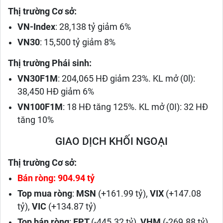
Thị trường Cơ sở:
VN-Index
: 28,138 tỷ giảm 6%
VN30
: 15,500 tỷ giảm 8%
Thị trường Phái sinh:
VN30F1M
: 204,065 HĐ giảm 23%. KL mở (0l):
38,450 HĐ giảm 6%
VN100F1M
: 18 HĐ tăng 125%. KL mở (0I): 32 HĐ
tăng 10%
GIAO DỊCH KHỐI NGOẠI
Thị trường Cơ sở:
Bán ròng: 904.94 tỷ
Top mua ròng
:
MSN
(+161.99 tỷ),
VIX
(+147.08
tỷ),
VIC
(+134.87 tỷ)
Top bán ròng
:
FPT
(-445.32 tỷ),
VHM
(-269.88 tỷ),