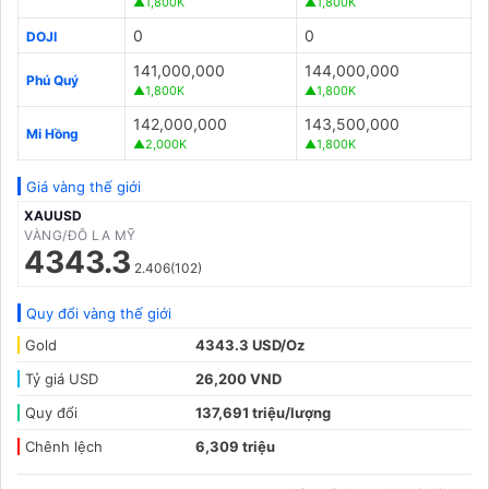
▲1,800K
▲1,800K
0
0
DOJI
141,000,000
144,000,000
Phú Quý
▲1,800K
▲1,800K
142,000,000
143,500,000
Mi Hồng
▲2,000K
▲1,800K
Giá vàng thế giới
XAUUSD
VÀNG/ĐÔ LA MỸ
4343.3
2.406(102)
Quy đổi vàng thế giới
Gold
4343.3 USD/Oz
Tỷ giá USD
26,200 VND
Quy đổi
137,691 triệu/lượng
Chênh lệch
6,309 triệu